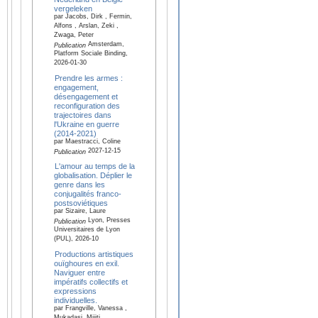
vergeleken
par Jacobs, Dirk , Fermin,
Alfons , Arslan, Zeki ,
Zwaga, Peter
Amsterdam,
Publication
Platform Sociale Binding,
2026-01-30
Prendre les armes :
engagement,
désengagement et
reconfiguration des
trajectoires dans
l'Ukraine en guerre
(2014-2021)
par Maestracci, Coline
2027-12-15
Publication
L'amour au temps de la
globalisation. Déplier le
genre dans les
conjugalités franco-
postsoviétiques
par Sizaire, Laure
Lyon, Presses
Publication
Universitaires de Lyon
(PUL), 2026-10
Productions artistiques
ouïghoures en exil.
Naviguer entre
impératifs collectifs et
expressions
individuelles.
par Frangville, Vanessa ,