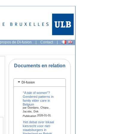
propos de DI-fusion
|
Contact
|
Documents en relation
DI-fusion
“A tale of women”?
Gendered patterns in
family elder care in
Belgium
par Giordano, Chiara ,
Jacobs, Dirk
2026-01-01
Publication
Het debat over lokaal
kiesrecht voor niet-
staatsburgers in
Nederland en België