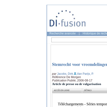
Recherche avancée
|
Historique de rec
Stemrecht voor vreemdelingen
par
Jacobs, Dirk
;Van Parijs, P.
Référence
De Morgen
Publication
Publié, 2006-08-17
Article de presse ou de vulgarisation
ACCÈS EN LIGNE
DÉTAILS