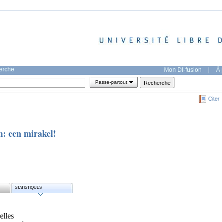
herche
Mon DI-fusion
|
À 
Passe-partout
Citer
: een mirakel!
STATISTIQUES