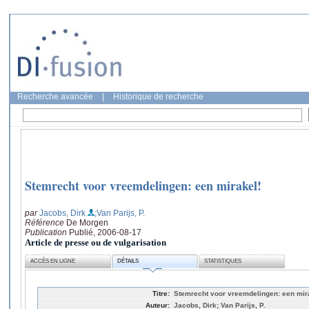
Recherche avancée
|
Historique de recherche
Stemrecht voor vreemdelingen: een mirakel!
par
Jacobs, Dirk
;Van Parijs, P.
Référence
De Morgen
Publication
Publié, 2006-08-17
Article de presse ou de vulgarisation
ACCÈS EN LIGNE
DÉTAILS
STATISTIQUES
Titre:
Stemrecht voor vreemdelingen: een mir
Auteur:
Jacobs, Dirk; Van Parijs, P.