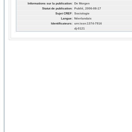
Informations sur la publication:
De Morgen
Statut de publication:
Publié, 2006-08-17
Sujet CREF:
Sociologie
Langue:
Néerlandais
Identificateurs:
urn:issn:1374-7916
dj-0121