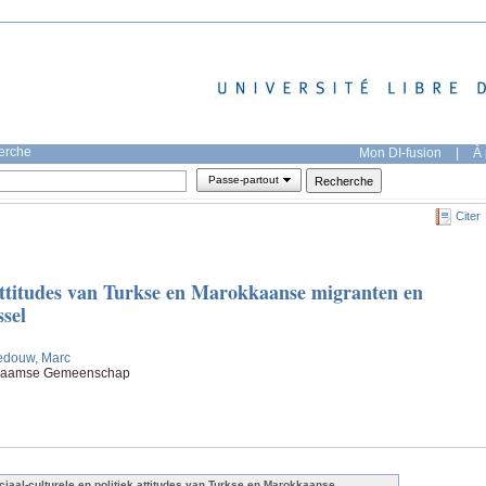
herche
Mon DI-fusion
|
À 
Passe-partout
Citer
k attitudes van Turkse en Marokkaanse migranten en
ssel
edouw, Marc
 Vlaamse Gemeenschap
ciaal-culturele en politiek attitudes van Turkse en Marokkaanse