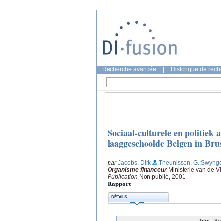
Recherche avancée
|
Historique de rec
Sociaal-culturele en politie
laaggeschoolde Belgen in Bru
par
Jacobs, Dirk
;Theunissen, G.
;Swyng
Organisme financeur
Ministerie van de
Publication
Non publié, 2001
Rapport
DÉTAILS
Titre:
So