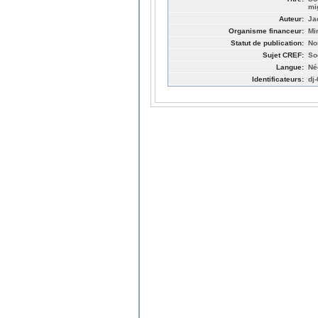
mi
Auteur:
Ja
Organisme financeur:
Mi
Statut de publication:
No
Sujet CREF:
So
Langue:
Né
Identificateurs:
dj