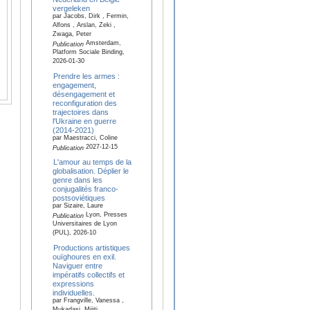
vergeleken
par Jacobs, Dirk , Fermin,
Alfons , Arslan, Zeki ,
Zwaga, Peter
Amsterdam,
Publication
Platform Sociale Binding,
2026-01-30
Prendre les armes :
engagement,
désengagement et
reconfiguration des
trajectoires dans
l'Ukraine en guerre
(2014-2021)
par Maestracci, Coline
2027-12-15
Publication
L'amour au temps de la
globalisation. Déplier le
genre dans les
conjugalités franco-
postsoviétiques
par Sizaire, Laure
Lyon, Presses
Publication
Universitaires de Lyon
(PUL), 2026-10
Productions artistiques
ouïghoures en exil.
Naviguer entre
impératifs collectifs et
expressions
individuelles.
par Frangville, Vanessa ,