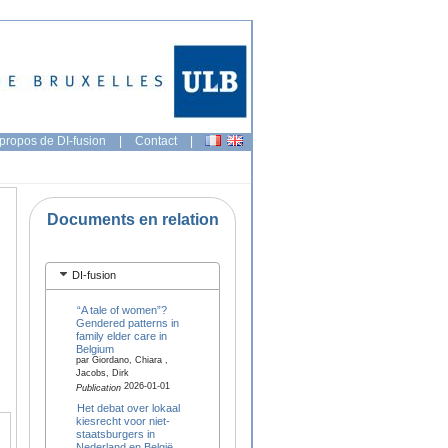
propos de DI-fusion
|
Contact
|
Documents en relation
DI-fusion
“A tale of women”?
Gendered patterns in
family elder care in
Belgium
par Giordano, Chiara ,
Jacobs, Dirk
2026-01-01
Publication
Het debat over lokaal
kiesrecht voor niet-
staatsburgers in
Nederland en België