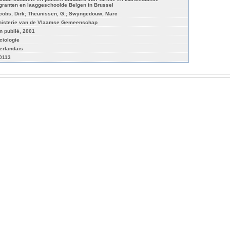
granten en laaggeschoolde Belgen in Brussel
cobs, Dirk; Theunissen, G.; Swyngedouw, Marc
nisterie van de Vlaamse Gemeenschap
n publié, 2001
ciologie
erlandais
-0113