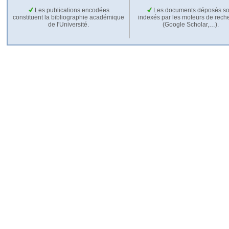
Les publications encodées
Les documents déposés so
constituent la bibliographie académique
indexés par les moteurs de rech
de l'Université.
(Google Scholar,…).