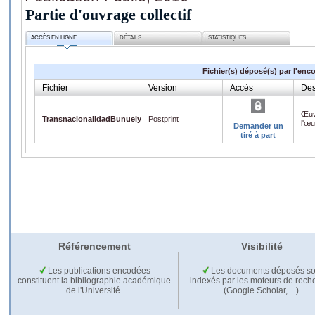
Partie d'ouvrage collectif
ACCÈS EN LIGNE
DÉTAILS
STATISTIQUES
Fichier(s) déposé(s) par l'enc
Fichier
Version
Accès
Des
Œuv
TransnacionalidadBunuelySaura.pdf
Postprint
l'œ
Demander un
tiré à part
Référencement
Visibilité
Les publications encodées
Les documents déposés so
constituent la bibliographie académique
indexés par les moteurs de rech
de l'Université.
(Google Scholar,…).