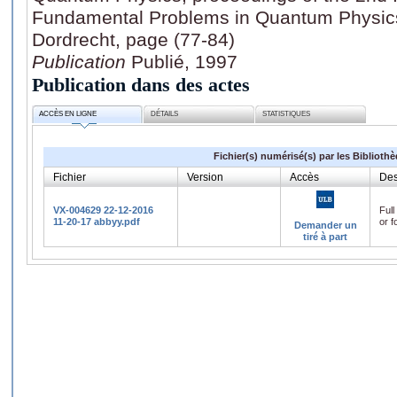
Fundamental Problems in Quantum Physic
Dordrecht, page (77-84)
Publication
Publié, 1997
Publication dans des actes
ACCÈS EN LIGNE
DÉTAILS
STATISTIQUES
Fichier(s) numérisé(s) par les Biblioth
Fichier
Version
Accès
Des
VX-004629 22-12-2016
Full
11-20-17 abbyy.pdf
or f
Demander un
tiré à part