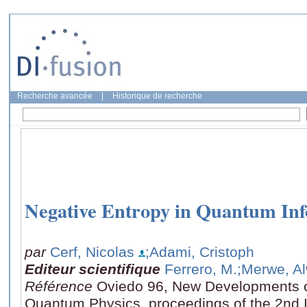
Recherche avancée
|
Historique de recherche
Negative Entropy in Quantum In
par
Cerf, Nicolas
;Adami, Cristoph
Editeur scientifique
Ferrero, M.
;Merwe, A
Référence
Oviedo 96, New Developments 
Quantum Physics, proceedings of the 2nd 