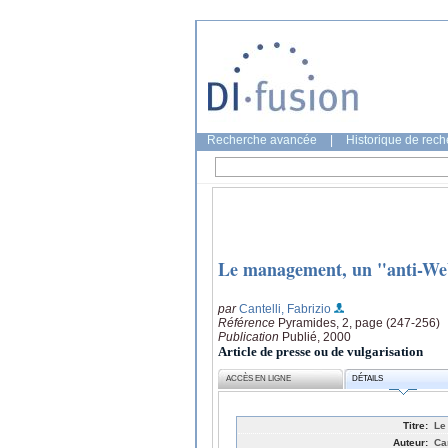
Recherche avancée
|
Historique de rec
Le management, un "anti-Web
par
Cantelli, Fabrizio
Référence
Pyramides, 2, page (247-256)
Publication
Publié, 2000
Article de presse ou de vulgarisation
ACCÈS EN LIGNE
DÉTAILS
Titre:
Le
Auteur:
Can