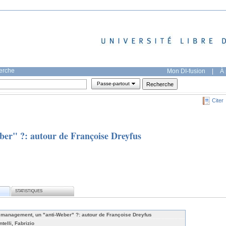
herche
Mon DI-fusion
|
À 
Passe-partout
Citer
er" ?: autour de Françoise Dreyfus
STATISTIQUES
 management, un "anti-Weber" ?: autour de Françoise Dreyfus
telli, Fabrizio