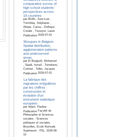
comparative survey of
high school students’
perspectives across
18 countries
par Wolfs, Jose-Luis ,
Tremblay, Stéphanie ,
Altepe, Cansu , Delhaye,
Coralie , Tisseyre, Laure
2026-07-01
Publication
Mosques in Belgium:
Spatial distribution,
agglomeration patterns
and underserved
areas
par El Boujjoufi, Mohamed
, Saadi, Ismaïl , Torrekens,
Corinne , Teller, Jacques
2026-07-01
Publication
La fabrique des
migrations irrégulières
par les chiffres :
construction et
évolution d'un
instrument statistique
européen
par Adam, Pauline
Faculté de
Publication
Philosophie et Sciences
sociales - Sciences
politiques et sociales,
Bruxelles, Ecole Normale
Supérieure - PSL, 2026-06-
10