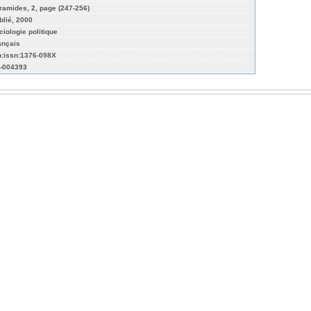
ramides, 2, page (247-256)
blié, 2000
ciologie politique
ançais
n:issn:1376-098X
-004393