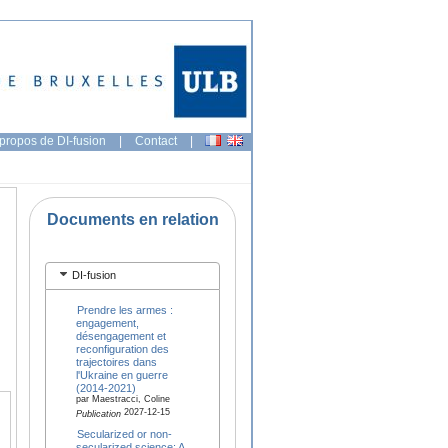
propos de DI-fusion
|
Contact
|
Documents en relation
DI-fusion
Prendre les armes :
engagement,
désengagement et
reconfiguration des
trajectoires dans
l'Ukraine en guerre
(2014-2021)
par Maestracci, Coline
2027-12-15
Publication
Secularized or non-
secularized science: A