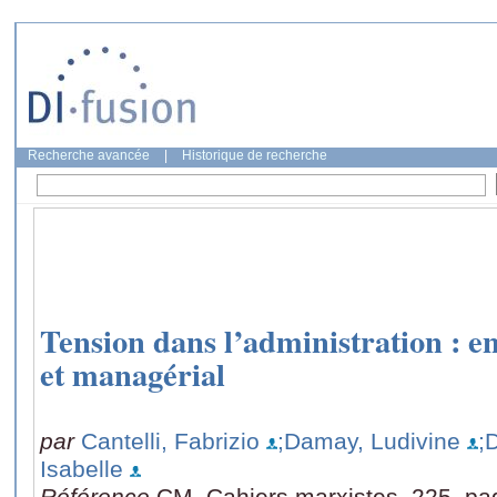
Recherche avancée
|
Historique de recherche
Tension dans l’administration : 
et managérial
par
Cantelli, Fabrizio
;Damay, Ludivine
;
Isabelle
Référence
CM. Cahiers marxistes, 225, pa