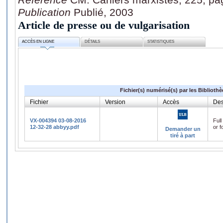
Publication
Publié, 2003
Article de presse ou de vulgarisation
ACCÈS EN LIGNE
DÉTAILS
STATISTIQUES
Fichier(s) numérisé(s) par les Biblioth
Fichier
Version
Accès
Des
VX-004394 03-08-2016
Full
12-32-28 abbyy.pdf
or f
Demander un
tiré à part