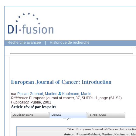
Recherche avancée
|
Historique de recherche
European Journal of Cancer: Introduction
par
Piccart-Gebhart, Martine
;Kaufmann, Martin
Référence
European journal of cancer, 37, SUPPL. 1, page (S1-S2)
Publication
Publié, 2001
Article révisé par les pairs
ACCÈS EN LIGNE
DÉTAILS
STATISTIQUES
Titre:
European Journal of Cancer: Introductio
Auteur:
Piccart-Gebhart, Martine; Kaufmann, Mar