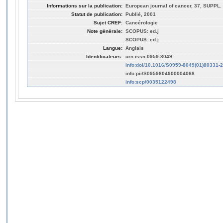
Informations sur la publication:
European journal of cancer, 37, SUPPL. 
Statut de publication:
Publié, 2001
Sujet CREF:
Cancérologie
Note générale:
SCOPUS: ed.j
SCOPUS: ed.j
Langue:
Anglais
Identificateurs:
urn:issn:0959-8049
info:doi/10.1016/S0959-8049(01)80331-2
info:pii/S0959804900004068
info:scp/0035122498