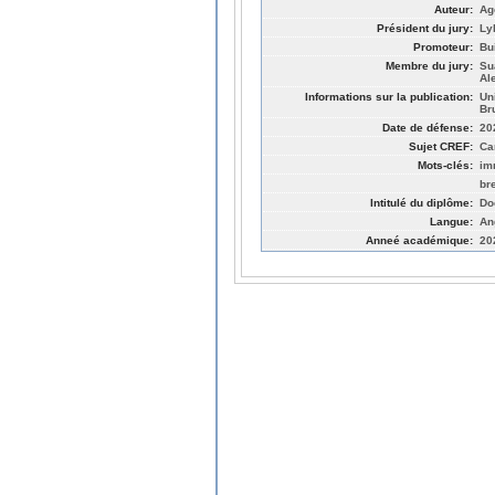
Auteur:
Ag
Président du jury:
Ly
Promoteur:
Bu
Membre du jury:
Su
Al
Informations sur la publication:
Un
Br
Date de défense:
20
Sujet CREF:
Ca
Mots-clés:
im
br
Intitulé du diplôme:
Do
Langue:
An
Anneé académique:
20