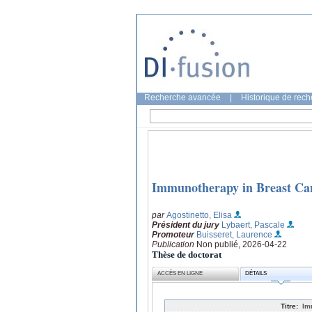
Recherche avancée
|
Historique de rec
Immunotherapy in Breast Ca
par
Agostinetto, Elisa
Président du jury
Lybaert, Pascale
Promoteur
Buisseret, Laurence
Publication
Non publié, 2026-04-22
Thèse de doctorat
ACCÈS EN LIGNE
DÉTAILS
Titre:
Im