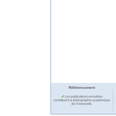
Référencement
Les publications encodées
constituent la bibliographie académique
de l'Université.