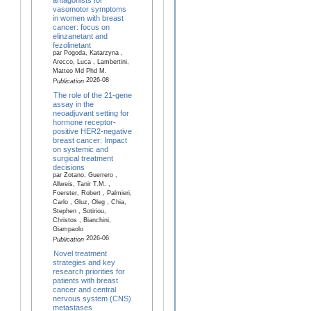
vasomotor symptoms
in women with breast
cancer: focus on
elinzanetant and
fezolinetant
par Pogoda, Katarzyna ,
Arecco, Luca , Lambertini,
Matteo Md Phd M.
2026-08
Publication
The role of the 21-gene
assay in the
neoadjuvant setting for
hormone receptor-
positive HER2-negative
breast cancer: Impact
on systemic and
surgical treatment
decisions
par Zotano, Guerrero ,
Allweis, Tanir T.M. ,
Foerster, Robert , Palmieri,
Carlo , Gluz, Oleg , Chia,
Stephen , Sotiriou,
Christos , Bianchini,
Giampaolo
2026-06
Publication
Novel treatment
strategies and key
research priorities for
patients with breast
cancer and central
nervous system (CNS)
metastases