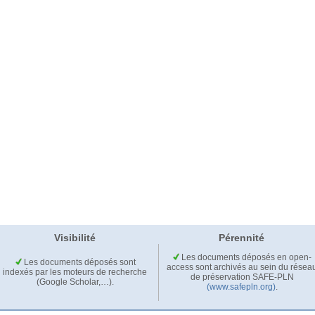
Visibilité
Pérennité
Les documents déposés en open-
Les documents déposés sont
access sont archivés au sein du résea
indexés par les moteurs de recherche
de préservation SAFE-PLN
(Google Scholar,…).
(www.safepln.org)
.