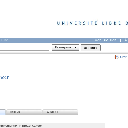
herche
Mon DI-fusion
|
À 
Passe-partout
Citer
ncer
CONTENU
STATISTIQUES
munotherapy in Breast Cancer