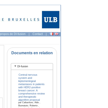
propos de DI-fusion
|
Contact
|
Documents en relation
DI-fusion
Central nervous
system and
leptomeningeal
metastases in patients
with HER2-positive
breast cancer: A
comprehensive review
and therapeutic
algorithm proposal
par Caltavituro, Aldo ,
Buonaiuto, Roberto ,