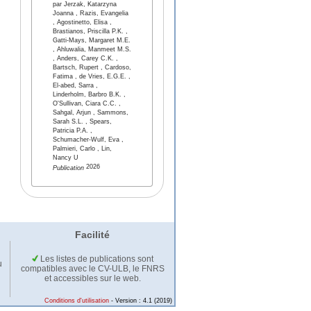
par Jerzak, Katarzyna
Joanna , Razis, Evangelia
, Agostinetto, Elisa ,
Brastianos, Priscilla P.K. ,
Gatti-Mays, Margaret M.E.
, Ahluwalia, Manmeet M.S.
, Anders, Carey C.K. ,
Bartsch, Rupert , Cardoso,
Fatima , de Vries, E.G.E. ,
El-abed, Sarra ,
Linderholm, Barbro B.K. ,
O'Sullivan, Ciara C.C. ,
Sahgal, Arjun , Sammons,
Sarah S.L. , Spears,
Patricia P.A. ,
Schumacher-Wulf, Eva ,
Palmieri, Carlo , Lin,
Nancy U
2026
Publication
Facilité
Les listes de publications sont
u
compatibles avec le CV-ULB, le FNRS
et accessibles sur le web.
Conditions d'utilisation
- Version : 4.1 (2019)