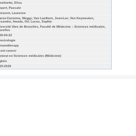
ostinetto, Elisa
baert, Pascale
isseret, Laurence
arez-Carmona, Meggy; Van Laethem, Jean-Luc; Van Keymeulen,
exandra; Awada, Gil; Lucas, Sophie
iversité libre de Bruxelles, Faculté de Médecine – Sciences médicales,
uxelles
26-04-22
ncérologie
munotherapy
east cancer
ctorat en Sciences médicales (Médecine)
glais
25-2026