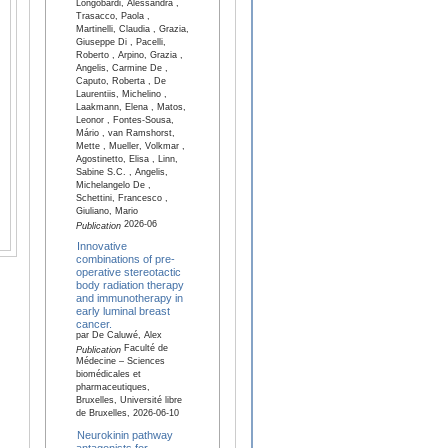
Longobardi, Alessandra ,
Trasacco, Paola ,
Martinelli, Claudia , Grazia,
Giuseppe Di , Pacelli,
Roberto , Arpino, Grazia ,
Angelis, Carmine De ,
Caputo, Roberta , De
Laurentiis, Michelino ,
Laakmann, Elena , Matos,
Leonor , Fontes-Sousa,
Mário , van Ramshorst,
Mette , Mueller, Volkmar ,
Agostinetto, Elisa , Linn,
Sabine S.C. , Angelis,
Michelangelo De ,
Schettini, Francesco ,
Giuliano, Mario
2026-06
Publication
Innovative
combinations of pre-
operative stereotactic
body radiation therapy
and immunotherapy in
early luminal breast
cancer.
par De Caluwé, Alex
Faculté de
Publication
Médecine – Sciences
biomédicales et
pharmaceutiques,
Bruxelles, Université libre
de Bruxelles, 2026-06-10
Neurokinin pathway
antagonists for