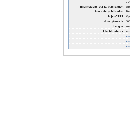
Ja
Informations sur la publication:
Ar
Statut de publication:
Pu
Sujet CREF:
Op
Note générale:
SC
Langue:
An
Identificateurs:
ur
in
in
in