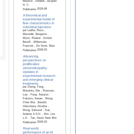
Maurice , Delabie, Jacques
H. C.
2026-08
Publication
A theoretical and
experimental model of
flow characteristics in
subretinal injections
par Ladha, Reza ,
Merveille, Benjamin ,
Wyns, Roland , Scheid,
Benoît , Willermain,
Francois , De Smet, Marc
2026-03
Publication
Advancing
perspectives on
proliferative
vitreoretinopathy:
Updates in
experimental research
and emerging clinical
treatments
par Zheng, Fang ,
Motulsky, Elie , Roisman,
Luiz , Fang, Xiaoyun ,
Fukutsu, Kanae , Wong,
Chee Wai , Barathi,
Veluchamy Amutha ,
Wong, Edmund , Tsai,
Andrew A.S.H. , Kim, Leo
L.A. , Tan, Gavin Siew Wei
2026-03
Publication
Real-world
performance of an AI