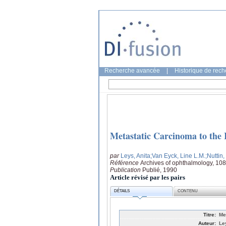
Recherche avancée
|
Historique de rec
Metastatic Carcinoma to the 
par
Leys, Anita
;Van Eyck, Line L.M.
;Nuttin,
Référence
Archives of ophthalmology, 10
Publication
Publié, 1990
Article révisé par les pairs
DÉTAILS
CONTENU
Titre:
Me
Auteur:
Le