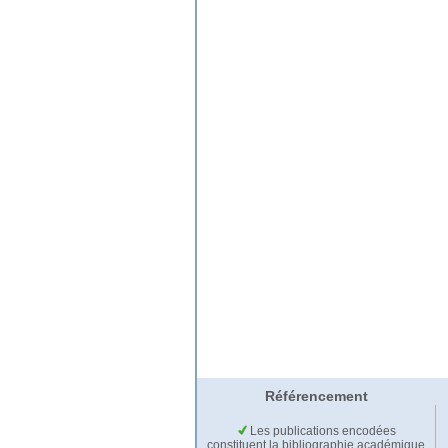
Référencement
Les publications encodées
constituent la bibliographie académique