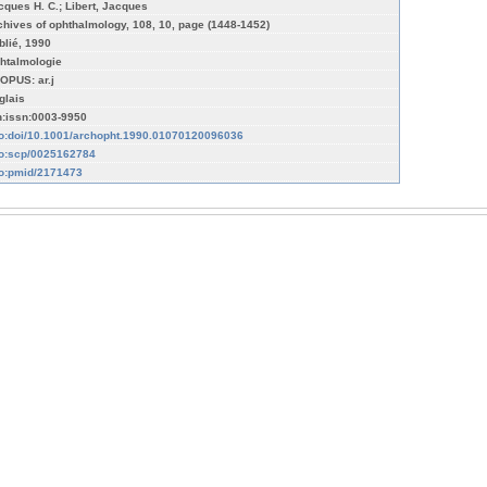
cques H. C.; Libert, Jacques
chives of ophthalmology, 108, 10, page (1448-1452)
blié, 1990
htalmologie
OPUS: ar.j
glais
n:issn:0003-9950
fo:doi/10.1001/archopht.1990.01070120096036
fo:scp/0025162784
fo:pmid/2171473