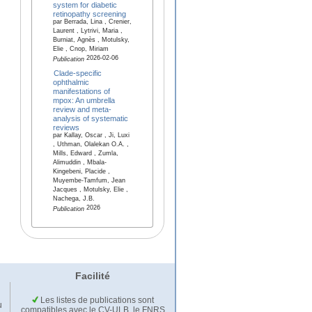
system for diabetic
retinopathy screening
par Berrada, Lina , Crenier,
Laurent , Lytrivi, Maria ,
Burniat, Agnès , Motulsky,
Elie , Cnop, Miriam
2026-02-06
Publication
Clade-specific
ophthalmic
manifestations of
mpox: An umbrella
review and meta-
analysis of systematic
reviews
par Kallay, Oscar , Ji, Luxi
, Uthman, Olalekan O.A. ,
Mills, Edward , Zumla,
Alimuddin , Mbala-
Kingebeni, Placide ,
Muyembe-Tamfum, Jean
Jacques , Motulsky, Elie ,
Nachega, J.B.
2026
Publication
Facilité
Les listes de publications sont
u
compatibles avec le CV-ULB, le FNRS