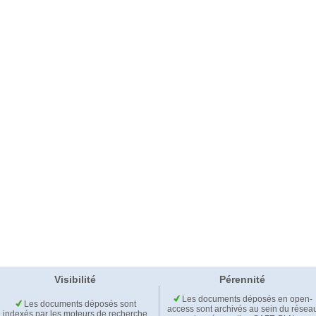
Visibilité
Pérennité
Les documents déposés en open-
Les documents déposés sont
access sont archivés au sein du résea
indexés par les moteurs de recherche