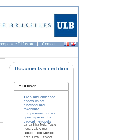
propos de DI-fusion
|
Contact
|
Documents en relation
DI-fusion
Local and landscape
effects on ant
functional and
taxonomic
compositions across
green spaces of a
tropical metropolis
par da Silva Melo, Tercio ,
Pena, João Carlos ,
Ribeiro, Felipe Martello ,
Koch, Elmo , Leponce,