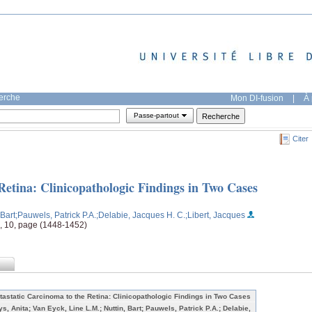
herche
Mon DI-fusion
|
À 
Passe-partout
Citer
Retina: Clinicopathologic Findings in Two Cases
 Bart
;Pauwels, Patrick P.A.
;Delabie, Jacques H. C.
;Libert, Jacques
8, 10, page (1448-1452)
tastatic Carcinoma to the Retina: Clinicopathologic Findings in Two Cases
ys, Anita; Van Eyck, Line L.M.; Nuttin, Bart; Pauwels, Patrick P.A.; Delabie,