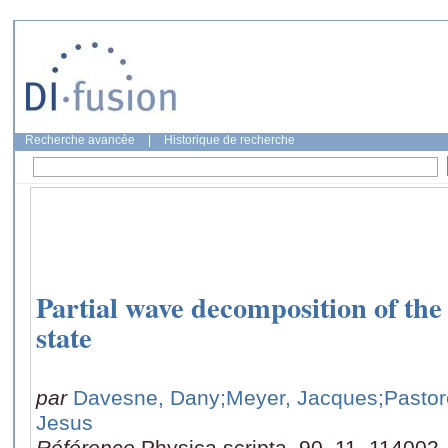
Recherche avancée
|
Historique de recherche
Partial wave decomposition of th
state
par
Davesne, Dany
;Meyer, Jacques
;Pastor
Jesus
Référence
Physica scripta, 90, 11, 114002