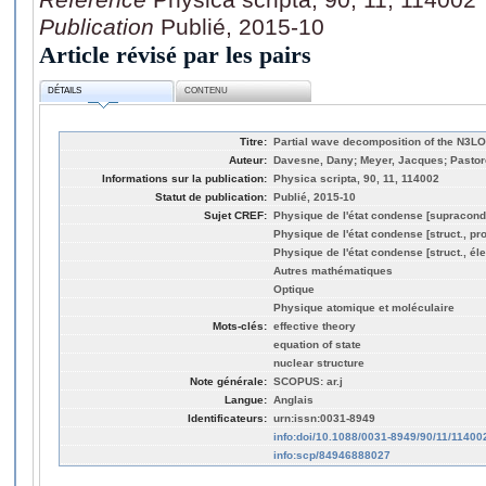
Publication
Publié, 2015-10
Article révisé par les pairs
DÉTAILS
CONTENU
Titre:
Partial wave decomposition of the N3LO 
Auteur:
Davesne, Dany; Meyer, Jacques; Pastor
Informations sur la publication:
Physica scripta, 90, 11, 114002
Statut de publication:
Publié, 2015-10
Sujet CREF:
Physique de l'état condense [supracond
Physique de l'état condense [struct., pro
Physique de l'état condense [struct., éle
Autres mathématiques
Optique
Physique atomique et moléculaire
Mots-clés:
effective theory
equation of state
nuclear structure
Note générale:
SCOPUS: ar.j
Langue:
Anglais
Identificateurs:
urn:issn:0031-8949
info:doi/10.1088/0031-8949/90/11/11400
info:scp/84946888027