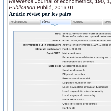
Référence
Journal of econometrics, 190, 1
Publication
Publié, 2016-01
Article révisé par les pairs
ACCÈS EN LIGNE
DÉTAILS
CONTENU
STATI
Titre:
Semiparametric error-correction models 
Pseudo-Gaussian and optimal rank-based
Auteur:
Hallin, Marc; van den Akker, Ramon; We
Informations sur la publication:
Journal of econometrics, 190, 1, page (
Statut de publication:
Publié, 2016-01
Sujet CREF:
Mathématiques
Econométrie et méthodes statistiques : t
Philosophie des sciences
Mots-clés:
Cointegration model
Cointegration rank
Elliptical densities
Error-correction model
Lagrange multiplier test
Local asymptotic Brownian functional
Local asymptotic mixed normality
Local asymptotic normality
Multivariate ranks
Quasi-likelihood procedures
Rank tests