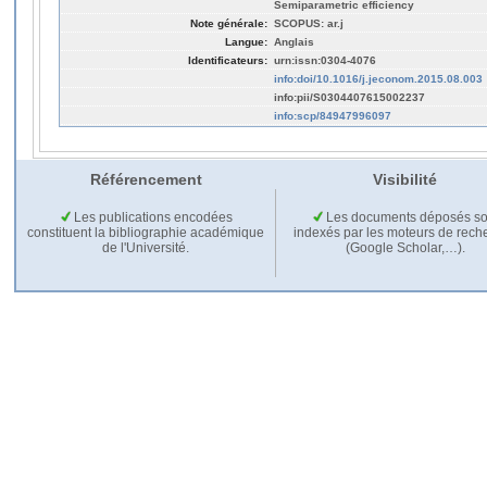
Semiparametric efficiency
Note générale:
SCOPUS: ar.j
Langue:
Anglais
Identificateurs:
urn:issn:0304-4076
info:doi/10.1016/j.jeconom.2015.08.003
info:pii/S0304407615002237
info:scp/84947996097
Référencement
Visibilité
Les publications encodées
Les documents déposés so
constituent la bibliographie académique
indexés par les moteurs de rech
de l'Université.
(Google Scholar,…).