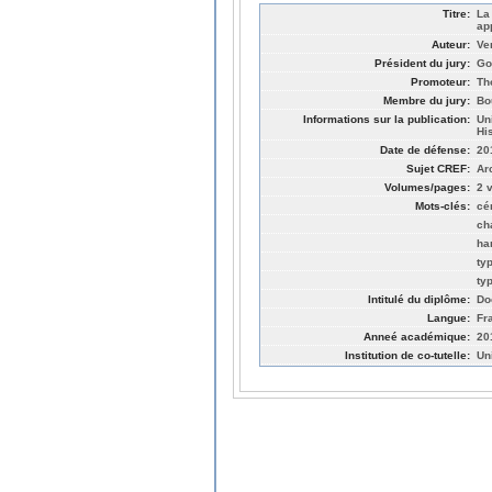
Titre:
La
app
Auteur:
Ve
Président du jury:
Go
Promoteur:
Th
Membre du jury:
Bo
Informations sur la publication:
Un
His
Date de défense:
20
Sujet CREF:
Ar
Volumes/pages:
2 v
Mots-clés:
cé
ch
ha
ty
ty
Intitulé du diplôme:
Doc
Langue:
Fr
Anneé académique:
20
Institution de co-tutelle:
Un