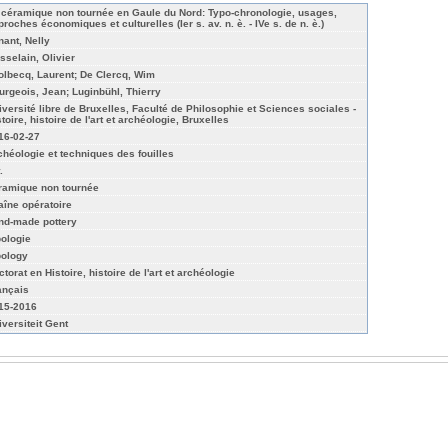
 céramique non tournée en Gaule du Nord: Typo-chronologie, usages,
roches économiques et culturelles (Ier s. av. n. è. - IVe s. de n. è.)
nant, Nelly
sselain, Olivier
olbecq, Laurent; De Clercq, Wim
urgeois, Jean; Luginbühl, Thierry
iversité libre de Bruxelles, Faculté de Philosophie et Sciences sociales -
toire, histoire de l'art et archéologie, Bruxelles
16-02-27
chéologie et techniques des fouilles
.
ramique non tournée
aîne opératoire
nd-made pottery
pologie
pology
torat en Histoire, histoire de l'art et archéologie
ançais
15-2016
iversiteit Gent