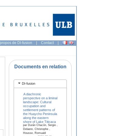
propos de DI-fusion
|
Contact
|
Documents en relation
DI-fusion
A diachronic
perspective on a liminal
landscape: Cultural
occupation and
settlement patterns of
the Huaycho Peninsula
along the eastern
shore of Lake Titicaca
par Durán Chacón, Sergio ,
Delaere, Christophe ,
Housse, Romuald