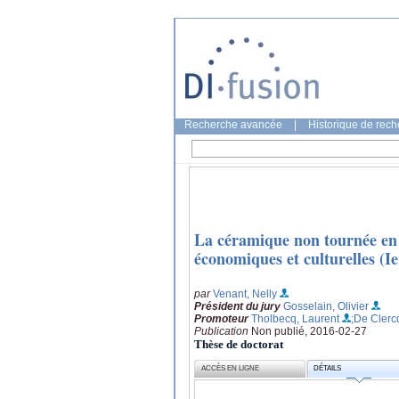
Recherche avancée
|
Historique de rec
La céramique non tournée en
économiques et culturelles (Ier 
par
Venant, Nelly
Président du jury
Gosselain, Olivier
Promoteur
Tholbecq, Laurent
;De Clerc
Publication
Non publié, 2016-02-27
Thèse de doctorat
ACCÈS EN LIGNE
DÉTAILS