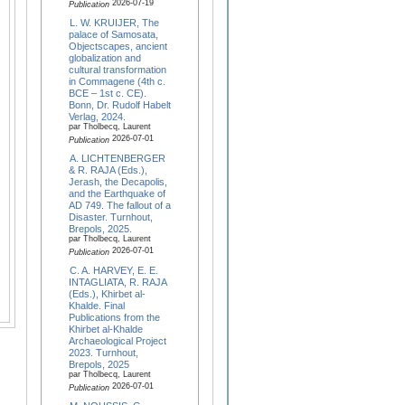
2026-07-19
Publication
L. W. KRUIJER, The
palace of Samosata,
Objectscapes, ancient
globalization and
cultural transformation
in Commagene (4th c.
BCE – 1st c. CE).
Bonn, Dr. Rudolf Habelt
Verlag, 2024.
par Tholbecq, Laurent
2026-07-01
Publication
A. LICHTENBERGER
& R. RAJA (Eds.),
Jerash, the Decapolis,
and the Earthquake of
AD 749. The fallout of a
Disaster. Turnhout,
Brepols, 2025.
par Tholbecq, Laurent
2026-07-01
Publication
C. A. HARVEY, E. E.
INTAGLIATA, R. RAJA
(Eds.), Khirbet al-
Khalde. Final
Publications from the
Khirbet al-Khalde
Archaeological Project
2023. Turnhout,
Brepols, 2025
par Tholbecq, Laurent
2026-07-01
Publication