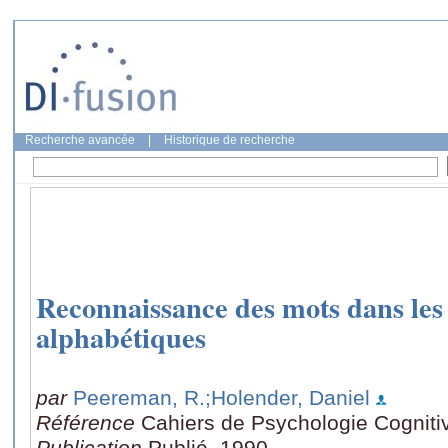
Recherche avancée
|
Historique de recherche
Reconnaissance des mots dans les 
alphabétiques
par
Peereman, R.
;Holender, Daniel
Référence
Cahiers de Psychologie Cogniti
Publication
Publié, 1990