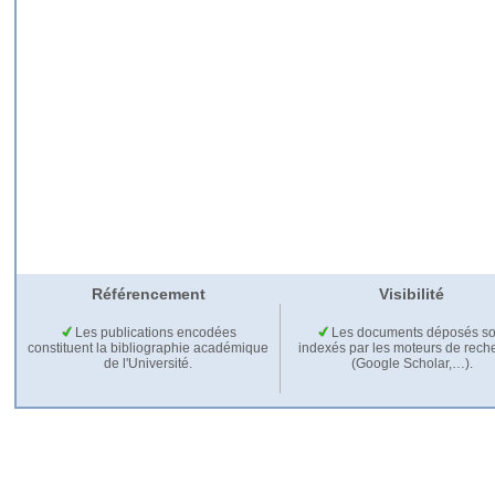
Référencement
Visibilité
Les publications encodées
Les documents déposés so
constituent la bibliographie académique
indexés par les moteurs de rech
de l'Université.
(Google Scholar,…).