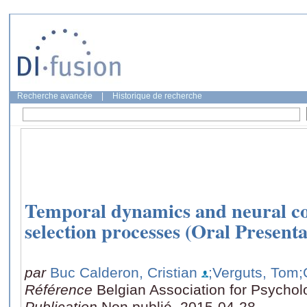
Recherche avancée
|
Historique de recherche
Temporal dynamics and neural cor
selection processes (Oral Presenta
par
Buc Calderon, Cristian
;Verguts, Tom
;
Référence
Belgian Association for Psycho
Publication
Non publié, 2015-04-28