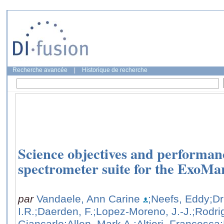
Recherche avancée
|
Historique de recherche
Science objectives and performa
spectrometer suite for the ExoM
par
Vandaele, Ann Carine
;Neefs, Eddy
;D
I.R.
;Daerden, F.
;Lopez-Moreno, J.-J.
;Rodri
Giancarlo
;Allen, Mark A.
;Altieri, Francesca