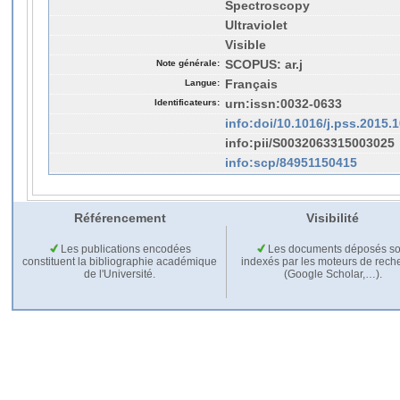
Spectroscopy
Ultraviolet
Visible
Note générale:
SCOPUS: ar.j
Langue:
Français
Identificateurs:
urn:issn:0032-0633
info:doi/10.1016/j.pss.2015.
info:pii/S0032063315003025
info:scp/84951150415
Référencement
Visibilité
Les publications encodées
Les documents déposés so
constituent la bibliographie académique
indexés par les moteurs de rech
de l'Université.
(Google Scholar,…).