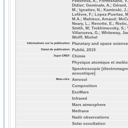
Fedorova, A.; Formissano, V
Didier; Geminale, A.; Gérard
M.; Ignatiev, N.; Kaminski, J
Lefèvre, F.; Lopez-Puertas, 
M.A.; Mahieux, Arnaud; McC
Neary, L.; Renotte, E.; Ristic
Smith, M; Trokhimovsky, S.;
Villanueva, G.; Whiteway, Jam
Wolff, Michel
Informations sur la publication:
Planetary and space science,
Statut de publication:
Publié, 2015
Sujet CREF:
Chimie
Physique atomique et molécu
Spectroscopie [électromagné
acoustique]
Mots-clés:
Aerosol
Composition
ExoMars
Infrared
Mars atmosphere
Methane
Nadir observations
Solar occultation