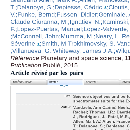
T.
;Delanoye, S.
;Depiesse, Cédric
;Cloutis,
V.
;Funke, Bernd
;Fussen, Didier
;Geminale, 
Claude
;Giuranna, M.
;Ignatiev, N.
;Kaminski,
F.
;Lopez-Puertas, Manuel
;Lopez-Valverde,
;McConnell, John
;Mumma, M.
;Neary, L.
;Re
Séverine
;Smith, M
;Trokhimovsky, S.
;Van
;Villanueva, G.
;Whiteway, James J.A.
;Wilqu
Référence
Planetary and space science, 1
Publication
Publié, 2015
Article révisé par les pairs
ACCÈS EN LIGNE
DÉTAILS
CONTENU
STATI
Titre:
Science objectives and per
spectrometer suite for the 
Auteur:
Vandaele, Ann Carine; Neef
Rachel; Thomas, I.R.; Daerde
J.; Rodriguez, J.; Patel, M.R.
Allen, Mark A.; Altieri, Franc
T.; Delanoye, S.; Depiesse, Cé