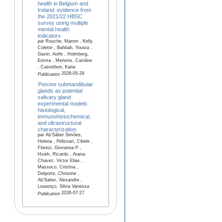
health in Belgium and
Ireland: evidence from
the 2021/22 HBSC
survey using multiple
mental health
indicators
par Rouche, Manon , Kelly,
Colette , Bahbah, Yousra ,
Gavin, Aoife , Holmberg,
Emma , Mertens, Caroline
, Castetbon, Katia
2026-05-29
Publication
Porcine submandibular
glands as potential
salivary gland
experimental models:
histological,
immunohistochemical,
and ultrastructural
characterization
par Ab’Sáber Simões,
Helena , Pelissari, Cibele ,
Florezi, Giovanna P ,
Hsieh, Ricardo , Arana-
Chavez, Victor Elias ,
Massoco, Cristina ,
Delporte, Christine ,
Ab’Saber, Alexandre ,
Lourenço, Silvia Vanessa
2026-07-27
Publication