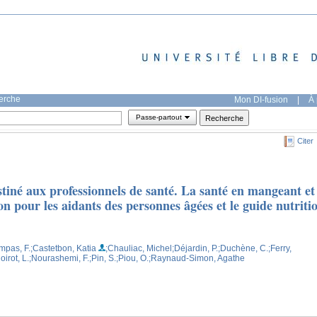
herche
Mon DI-fusion
|
À 
Passe-partout
Citer
iné aux professionnels de santé. La santé en mangeant et
n pour les aidants des personnes âgées et le guide nutriti
mpas, F.
;Castetbon, Katia
;Chauliac, Michel
;Déjardin, P.
;Duchène, C.
;Ferry,
oirot, L.
;Nourashemi, F.
;Pin, S.
;Piou, O.
;Raynaud-Simon, Agathe