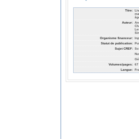
Titre:
Li
ma
âg
Auteur:
Anc
Ch
Les
Si
Organisme financeur:
In
Statut de publication:
Pu
Sujet CREF:
Sc
Nut
Gé
Volumes/pages:
67
Langue:
Fr