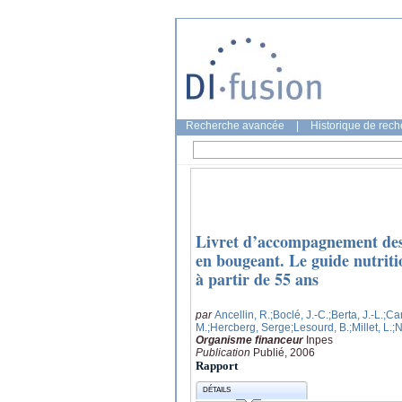
Recherche avancée
|
Historique de rec
Livret d’accompagnement dest
en bougeant. Le guide nutritio
à partir de 55 ans
par
Ancellin, R.
;Boclé, J.-C.
;Berta, J.-L.
;Ca
M.
;Hercberg, Serge
;Lesourd, B.
;Millet, L.
;N
Organisme financeur
Inpes
Publication
Publié, 2006
Rapport
DÉTAILS