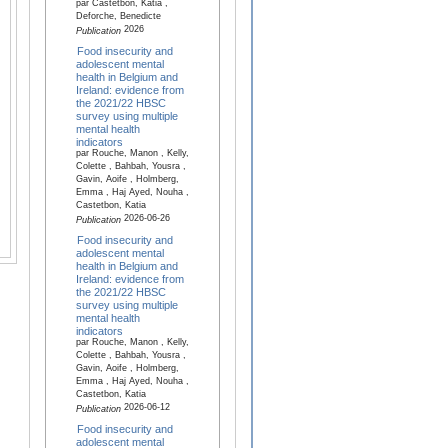
par Castetbon, Katia ,
Deforche, Benedicte
2026
Publication
Food insecurity and
adolescent mental
health in Belgium and
Ireland: evidence from
the 2021/22 HBSC
survey using multiple
mental health
indicators
par Rouche, Manon , Kelly,
Colette , Bahbah, Yousra ,
Gavin, Aoife , Holmberg,
Emma , Haj Ayed, Nouha ,
Castetbon, Katia
2026-06-26
Publication
Food insecurity and
adolescent mental
health in Belgium and
Ireland: evidence from
the 2021/22 HBSC
survey using multiple
mental health
indicators
par Rouche, Manon , Kelly,
Colette , Bahbah, Yousra ,
Gavin, Aoife , Holmberg,
Emma , Haj Ayed, Nouha ,
Castetbon, Katia
2026-06-12
Publication
Food insecurity and
adolescent mental