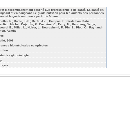
vret d’accompagnement destiné aux professionnels de santé. La santé en
ngeant et en bougeant. Le guide nutrition pour les aidants des personnes
ées et le guide nutrition à partir de 55 ans
ellin, R.; Boclé, J.-C.; Berta, J.-L.; Campas, F.; Castetbon, Katia;
auliac, Michel; Déjardin, P.; Duchène, C.; Ferry, M.; Hercberg, Serge;
ourd, B.; Millet, L.; Noirot, L.; Nourashemi, F.; Pin, S.; Piou, O.; Raynaud-
mon, Agathe
pes
blié, 2006
iences bio-médicales et agricoles
rition
riatrie - gérontologie
 p.
ançais