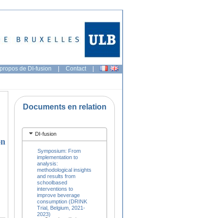
propos de DI-fusion
|
Contact
|
Documents en relation
DI-fusion
on
Symposium: From
implementation to
analysis:
methodological insights
and results from
schoolbased
interventions to
improve beverage
consumption (DRINK
Trial, Belgium, 2021-
2023)