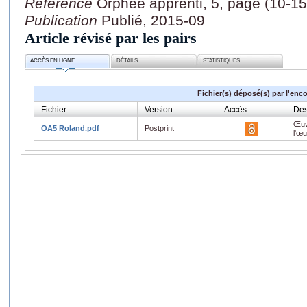
Référence
Orphée apprenti, 5, page (10-15
Publication
Publié, 2015-09
Article révisé par les pairs
ACCÈS EN LIGNE
DÉTAILS
STATISTIQUES
Fichier(s) déposé(s) par l'enc
Fichier
Version
Accès
Des
Œuv
OA5 Roland.pdf
Postprint
l'œ