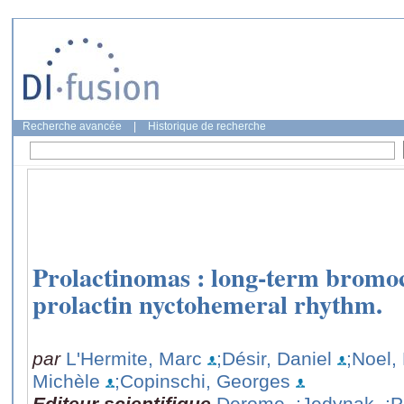
Recherche avancée
|
Historique de recherche
Prolactinomas : long-term bromoc
prolactin nyctohemeral rhythm.
par
L'Hermite, Marc
;Désir, Daniel
;Noel,
Michèle
;Copinschi, Georges
Editeur scientifique
Derome,
;Jedynak,
;P