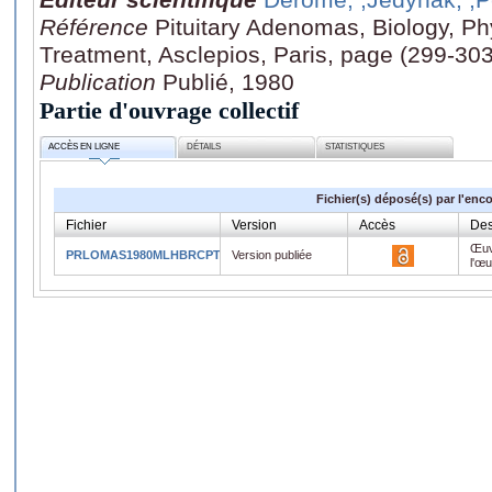
Référence
Pituitary Adenomas, Biology, P
Treatment, Asclepios, Paris, page (299-303
Publication
Publié, 1980
Partie d'ouvrage collectif
ACCÈS EN LIGNE
DÉTAILS
STATISTIQUES
Fichier(s) déposé(s) par l'enc
Fichier
Version
Accès
Des
Œuv
PRLOMAS1980MLHBRCPTTXPRLRHYTHMS.pdf
Version publiée
l'œ