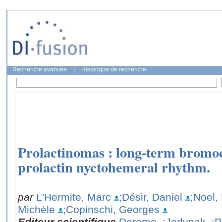
Recherche avancée
|
Historique de recherche
Prolactinomas : long-term bromoc
prolactin nyctohemeral rhythm.
par
L'Hermite, Marc
;Désir, Daniel
;Noel,
Michèle
;Copinschi, Georges
Editeur scientifique
Derome,
;Jedynak,
;P