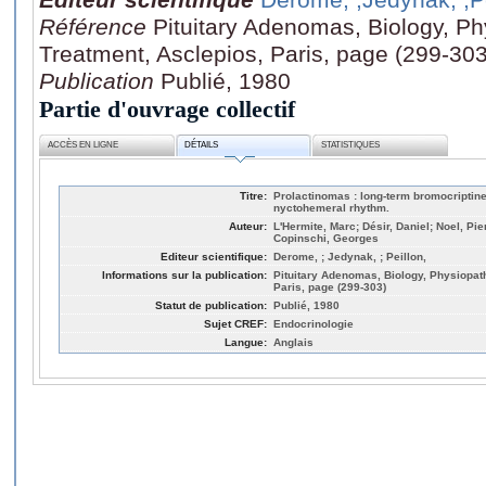
Référence
Pituitary Adenomas, Biology, P
Treatment, Asclepios, Paris, page (299-303
Publication
Publié, 1980
Partie d'ouvrage collectif
ACCÈS EN LIGNE
DÉTAILS
STATISTIQUES
Titre:
Prolactinomas : long-term bromocriptine
nyctohemeral rhythm.
Auteur:
L'Hermite, Marc; Désir, Daniel; Noel, Pie
Copinschi, Georges
Editeur scientifique:
Derome, ; Jedynak, ; Peillon,
Informations sur la publication:
Pituitary Adenomas, Biology, Physiopat
Paris, page (299-303)
Statut de publication:
Publié, 1980
Sujet CREF:
Endocrinologie
Langue:
Anglais