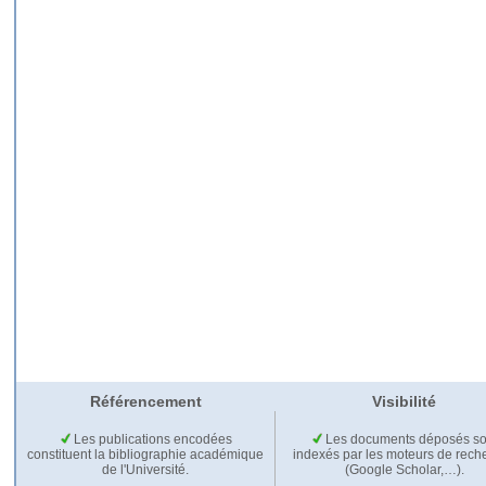
Référencement
Visibilité
Les publications encodées
Les documents déposés so
constituent la bibliographie académique
indexés par les moteurs de rech
de l'Université.
(Google Scholar,…).