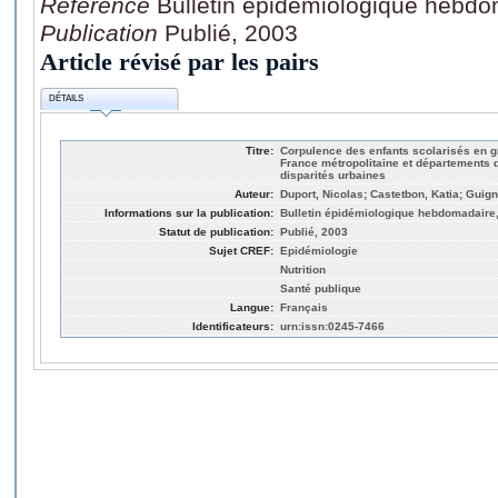
Référence
Bulletin épidémiologique hebdo
Publication
Publié, 2003
Article révisé par les pairs
DÉTAILS
Titre:
Corpulence des enfants scolarisés en g
France métropolitaine et départements d
disparités urbaines
Auteur:
Duport, Nicolas; Castetbon, Katia; Guig
Informations sur la publication:
Bulletin épidémiologique hebdomadaire,
Statut de publication:
Publié, 2003
Sujet CREF:
Epidémiologie
Nutrition
Santé publique
Langue:
Français
Identificateurs:
urn:issn:0245-7466