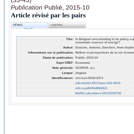
Publication
Publié, 2015-10
Article révisé par les pairs
DÉTAILS
CONTENU
Titre:
Is Belgium overshooting in its policy sup
renewable sources of energy?
Auteur:
Estache, Antonio; Steichen, Anne-Sophi
Informations sur la publication:
Reflets et perspectives de la vie économ
Statut de publication:
Publié, 2015-10
Sujet CREF:
Economie
Note générale:
SCOPUS: ar.j
Langue:
Anglais
Identificateurs:
urn:issn:0034-2971
info:doi/10.3917/rpve.541.0033
info:scp/84944884521
RePEc:ulb:ulbeco:2013/220738