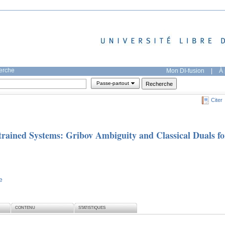
herche
Mon DI-fusion
|
À 
Passe-partout
Citer
trained Systems: Gribov Ambiguity and Classical Duals fo
e
CONTENU
STATISTIQUES