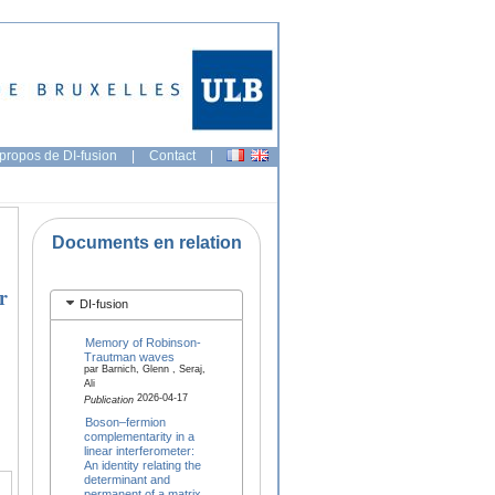
propos de DI-fusion
|
Contact
|
Documents en relation
r
DI-fusion
Memory of Robinson-
Trautman waves
par Barnich, Glenn , Seraj,
Ali
2026-04-17
Publication
Boson–fermion
complementarity in a
linear interferometer:
An identity relating the
determinant and
permanent of a matrix