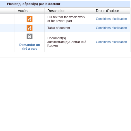
Fichier(s) déposé(s) par le docteur
Accès
Description
Droits d'auteur
Full text for the whole work,
df
Conditions d'utilisation
or for a work part
Table of content
Conditions d'utilisation
Document(s)
administratif(s)/Contrat lié à
Conditions d'utilisation
Demander un
l'œuvre
tiré à part