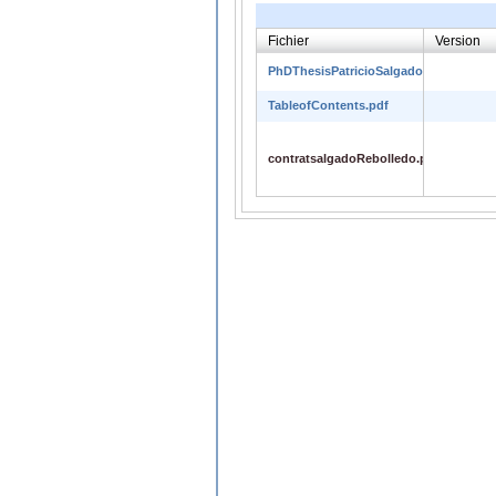
Fichier
Version
PhDThesisPatricioSalgadoRebolledo.p
TableofContents.pdf
contratsalgadoRebolledo.pdf