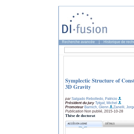
Recherche avancée
|
Historique de rec
Symplectic Structure of Cons
3D Gravity
par
Salgado Rebolledo, Patricio
Président du jury
Tytgat, Michel
Promoteur
Barnich, Glenn
;Zanelli, Jorg
Publication
Non publié, 2015-10-28
Thèse de doctorat
ACCÈS EN LIGNE
DÉTAILS