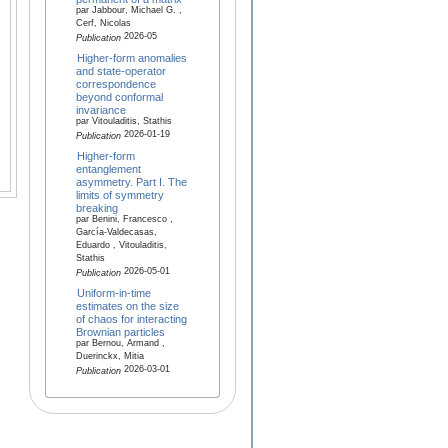
par Jabbour, Michael G. ,
Cerf, Nicolas
2026-05
Publication
Higher-form anomalies
and state-operator
correspondence
beyond conformal
invariance
par Vitouladitis, Stathis
2026-01-19
Publication
Higher-form
entanglement
asymmetry. Part I. The
limits of symmetry
breaking
par Benini, Francesco ,
García-Valdecasas,
Eduardo , Vitouladitis,
Stathis
2026-05-01
Publication
Uniform-in-time
estimates on the size
of chaos for interacting
Brownian particles
par Bernou, Armand ,
Duerinckx, Mitia
2026-03-01
Publication