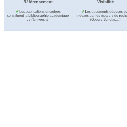
Référencement
Visibilité
Les publications encodées
Les documents déposés so
constituent la bibliographie académique
indexés par les moteurs de rech
de l'Université.
(Google Scholar,…).