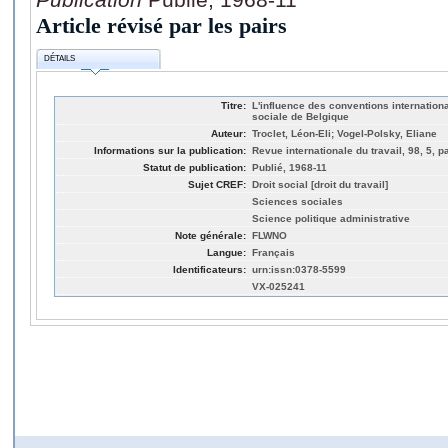
Article révisé par les pairs
DÉTAILS
Titre:
L'influence des conventions international
sociale de Belgique
Auteur:
Troclet, Léon-Eli; Vogel-Polsky, Eliane
Informations sur la publication:
Revue internationale du travail, 98, 5, p
Statut de publication:
Publié, 1968-11
Sujet CREF:
Droit social [droit du travail]
Sciences sociales
Science politique administrative
Note générale:
FLWNO
Langue:
Français
Identificateurs:
urn:issn:0378-5599
VX-025241