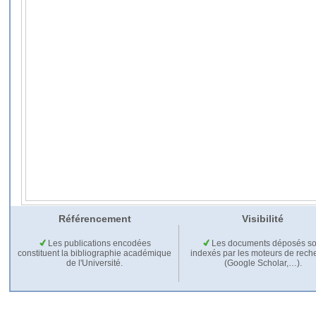
Référencement
Visibilité
Les publications encodées
Les documents déposés so
constituent la bibliographie académique
indexés par les moteurs de rech
de l'Université.
(Google Scholar,…).