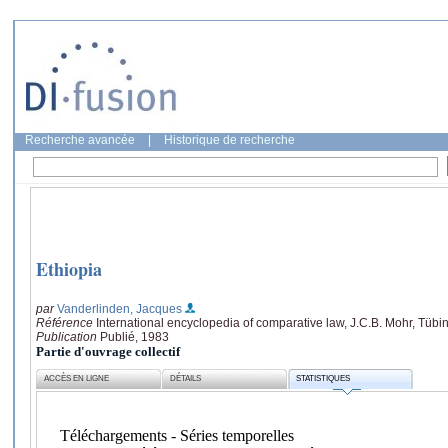
Recherche avancée
|
Historique de recherche
Ethiopia
par
Vanderlinden, Jacques
Référence
International encyclopedia of comparative law, J.C.B. Mohr, Tübin
Publication
Publié, 1983
Partie d'ouvrage collectif
ACCÈS EN LIGNE
DÉTAILS
STATISTIQUES