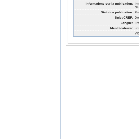
Informations sur la publication:
In
Na
Statut de publication:
Pu
Sujet CREF:
Dro
Langue:
Fr
Identificateurs:
ur
VX