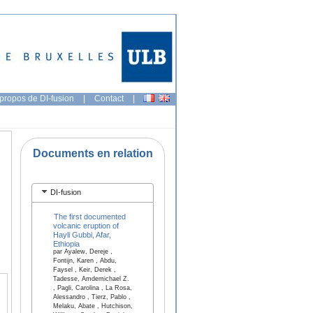
propos de DI-fusion
|
Contact
|
Documents en relation
DI-fusion
The first documented
volcanic eruption of
Hayli Gubbi, Afar,
Ethiopia
par Ayalew, Dereje ,
Fontijn, Karen , Abdu,
Faysel , Keir, Derek ,
Tadesse, Amdemichael Z.
, Pagli, Carolina , La Rosa,
Alessandro , Tierz, Pablo ,
Melaku, Abate , Hutchison,