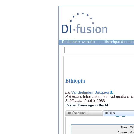
Recherche avancée
|
Historique de rec
Ethiopia
par
Vanderlinden, Jacques
Référence
International encyclopedia of c
Publication
Publié, 1983
Partie d'ouvrage collectif
ACCÈS EN LIGNE
DÉTAILS
Titre:
Et
Auteur:
Va