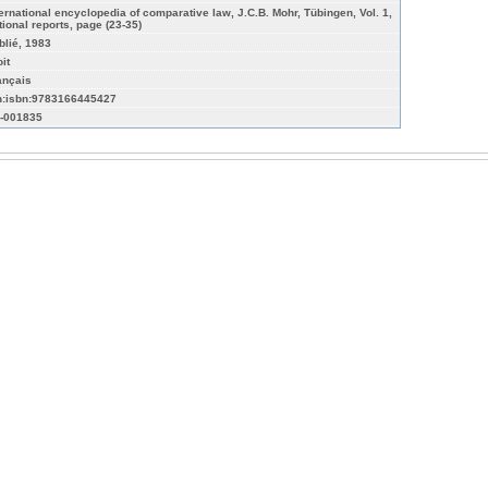
ternational encyclopedia of comparative law, J.C.B. Mohr, Tübingen, Vol. 1,
tional reports, page (23-35)
blié, 1983
it
ançais
n:isbn:9783166445427
-001835