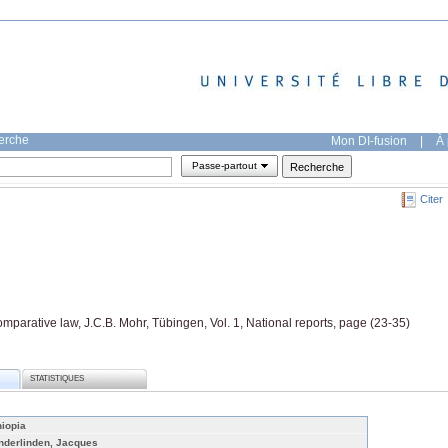
herche
Mon DI-fusion
|
À 
Passe-partout
Citer
omparative law, J.C.B. Mohr, Tübingen, Vol. 1, National reports, page (23-35)
STATISTIQUES
hiopia
nderlinden, Jacques