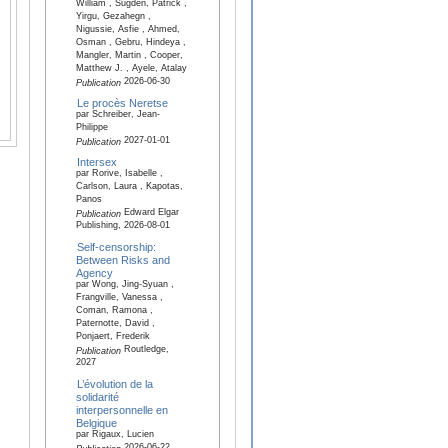
William , Sugden, Patrick ,
Yirgu, Gezahegn ,
Nigussie, Asfie , Ahmed,
Osman , Gebru, Hindeya ,
Mangler, Martin , Cooper,
Matthew J. , Ayele, Atalay
2026-06-30
Publication
Le procès Neretse
par Schreiber, Jean-
Philippe
2027-01-01
Publication
Intersex
par Rorive, Isabelle ,
Carlson, Laura , Kapotas,
Panos
Edward Elgar
Publication
Publishing, 2026-08-01
Self-censorship:
Between Risks and
Agency
par Wong, Jing-Syuan ,
Frangville, Vanessa ,
Coman, Ramona ,
Paternotte, David ,
Ponjaert, Frederik
Routledge,
Publication
2027
L’évolution de la
solidarité
interpersonnelle en
Belgique
par Rigaux, Lucien