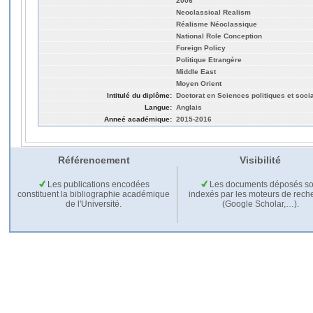
2006
Neoclassical Realism
Réalisme Néoclassique
National Role Conception
Foreign Policy
Politique Etrangère
Middle East
Moyen Orient
Intitulé du diplôme:
Doctorat en Sciences politiques et soci
Langue:
Anglais
Anneé académique:
2015-2016
Référencement
Visibilité
Les publications encodées
Les documents déposés so
constituent la bibliographie académique
indexés par les moteurs de rech
de l'Université.
(Google Scholar,…).