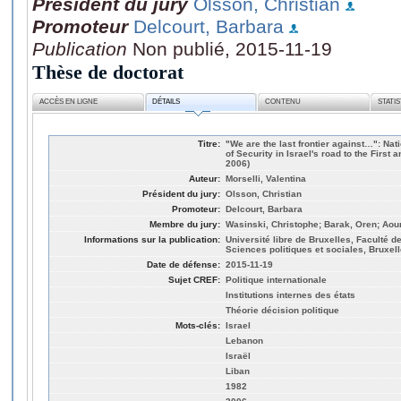
Président du jury
Olsson, Christian
Promoteur
Delcourt, Barbara
Publication
Non publié, 2015-11-19
Thèse de doctorat
ACCÈS EN LIGNE
DÉTAILS
CONTENU
STATI
Titre:
"We are the last frontier against…": Na
of Security in Israel's road to the Firs
2006)
Auteur:
Morselli, Valentina
Président du jury:
Olsson, Christian
Promoteur:
Delcourt, Barbara
Membre du jury:
Wasinski, Christophe; Barak, Oren; Aou
Informations sur la publication:
Université libre de Bruxelles, Faculté d
Sciences politiques et sociales, Bruxel
Date de défense:
2015-11-19
Sujet CREF:
Politique internationale
Institutions internes des états
Théorie décision politique
Mots-clés:
Israel
Lebanon
Israël
Liban
1982