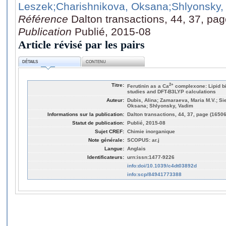
Leszek
;Charishnikova, Oksana
;Shlyonsky,
Référence
Dalton transactions, 44, 37, pa
Publication
Publié, 2015-08
Article révisé par les pairs
DÉTAILS
CONTENU
Titre:
2+
Ferutinin as a Ca
complexone: Lipid bi
studies and DFT-B3LYP calculations
Auteur:
Dubis, Alina; Zamaraeva, Maria M.V.; Si
Oksana; Shlyonsky, Vadim
Informations sur la publication:
Dalton transactions, 44, 37, page (1650
Statut de publication:
Publié, 2015-08
Sujet CREF:
Chimie inorganique
Note générale:
SCOPUS: ar.j
Langue:
Anglais
Identificateurs:
urn:issn:1477-9226
info:doi/10.1039/c4dt03892d
info:scp/84941773388