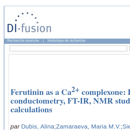
Recherche avancée
|
Historique de recherche
2+
Ferutinin as a Ca
complexone: L
conductometry, FT-IR, NMR stu
calculations
par
Dubis, Alina
;Zamaraeva, Maria M.V.
;Si