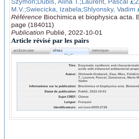
Szymon
;Dubis, Alina T.
;Laurent, Pascal
;
M.V.
;Swiecicka, Izabela
;Shlyonsky, Vadim
Référence
Biochimica et biophysica acta.
page (184011)
Publication
Publié, 2022-10-01
Article révisé par les pairs
ACCÈS EN LIGNE
DÉTAILS
STATISTIQUES
Titre:
Enzymatic synthesis and characterizatio
acids with enhanced antibacterial prope
Auteur:
Olchowik-Grabarek, Ewa; Mies, Frédéri
T.; Laurent, Pascal; Zamaraeva, Maria M
Vadim
Informations sur la publication:
Biochimica et biophysica acta. Biomemb
Statut de publication:
Publié, 2022-10-01
Sujet CREF:
Chimie
Langue:
Français
Identificateurs:
urn:issn:0005-2736