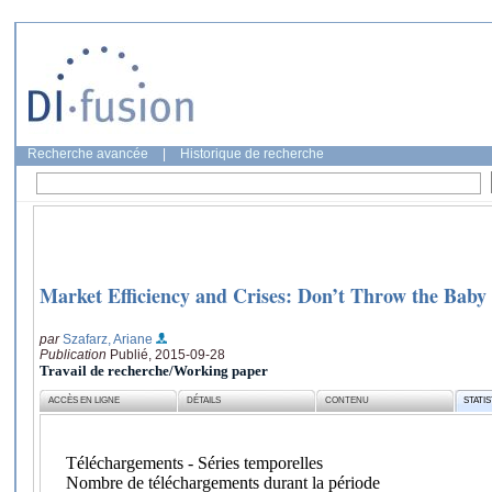
Recherche avancée
|
Historique de recherche
Market Efficiency and Crises: Don’t Throw the Baby
par
Szafarz, Ariane
Publication
Publié, 2015-09-28
Travail de recherche/Working paper
ACCÈS EN LIGNE
DÉTAILS
CONTENU
STATI