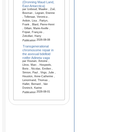
(Dronning Maud Land,
East Antarctica)
par Izeboud, Maaike , Zoé,
Bosman , Legrain, Etienne
, Tollenaar, Veronica ,
Ardoin, Lisa , Pattyn,
Frank , Blard, Pierre-Henri
, Gillain, Marie-Axelle ,
Fripiat, François ,
Zekollari, Harry
2026-08-08
Publication
Transgenerational
chromosome repair in
the asexual bdelloid
rotifer Adineta vaga
par Houtain, Antoine ,
Lliros, Marc , Hespeels,
Boris , Nicolas, Emilien ,
Simion, Paul , Virgo, Julie ,
Heuskin, Anne-Catherine ,
Lenormand, Thomas ,
Hallet, Bernard , Van
Doninck, Karine
2026-08-01
Publication