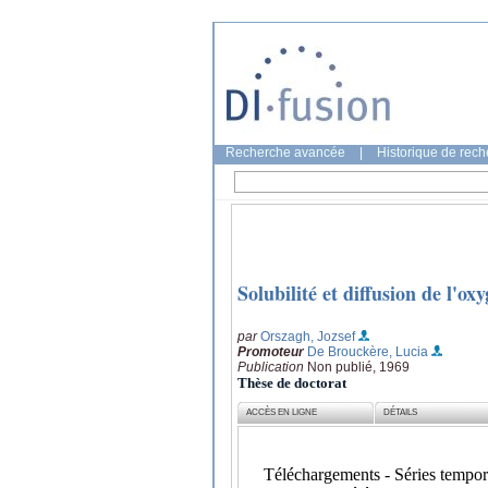
Recherche avancée
|
Historique de rec
Solubilité et diffusion de l'o
par
Orszagh, Jozsef
Promoteur
De Brouckère, Lucia
Publication
Non publié, 1969
Thèse de doctorat
ACCÈS EN LIGNE
DÉTAILS