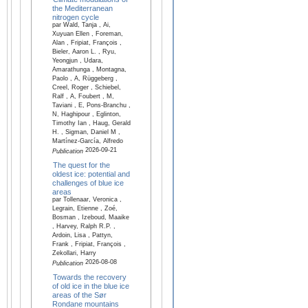
the Mediterranean
nitrogen cycle
par Wald, Tanja , Ai,
Xuyuan Ellen , Foreman,
Alan , Fripiat, François ,
Bieler, Aaron L. , Ryu,
Yeongjun , Udara,
Amarathunga , Montagna,
Paolo , A, Rüggeberg ,
Creel, Roger , Schiebel,
Ralf , A, Foubert , M,
Taviani , E, Pons-Branchu ,
N, Haghipour , Eglinton,
Timothy Ian , Haug, Gerald
H. , Sigman, Daniel M ,
Martínez-García, Alfredo
2026-09-21
Publication
The quest for the
oldest ice: potential and
challenges of blue ice
areas
par Tollenaar, Veronica ,
Legrain, Etienne , Zoé,
Bosman , Izeboud, Maaike
, Harvey, Ralph R.P. ,
Ardoin, Lisa , Pattyn,
Frank , Fripiat, François ,
Zekollari, Harry
2026-08-08
Publication
Towards the recovery
of old ice in the blue ice
areas of the Sør
Rondane mountains