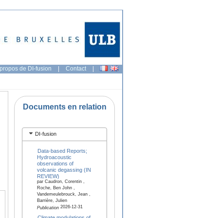
propos de DI-fusion
|
Contact
|
Documents en relation
DI-fusion
Data-based Reports;
Hydroacoustic
observations of
volcanic degassing (IN
REVIEW)
par Caudron, Corentin ,
Roche, Ben John ,
Vandemeulebrouck, Jean ,
Barrière, Julien
2026-12-31
Publication
Climate modulations of