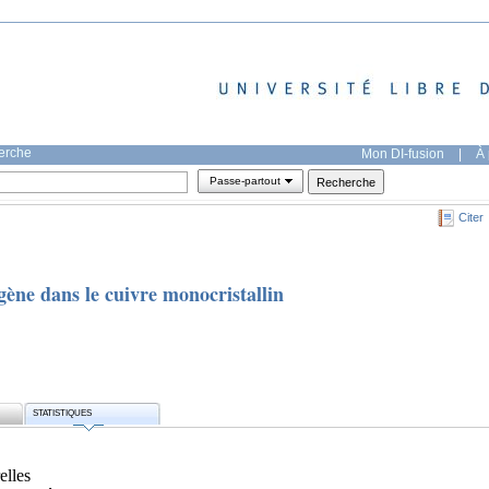
herche
Mon DI-fusion
|
À 
Passe-partout
Citer
xygène dans le cuivre monocristallin
STATISTIQUES