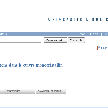
herche
Mon DI-fusion
|
À 
Passe-partout
Citer
xygène dans le cuivre monocristallin
STATISTIQUES
SIGNALER UN PROBLÈME