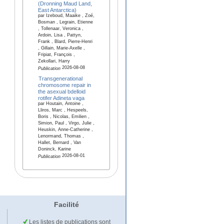
(Dronning Maud Land,
East Antarctica)
par Izeboud, Maaike , Zoé,
Bosman , Legrain, Etienne
, Tollenaar, Veronica ,
Ardoin, Lisa , Pattyn,
Frank , Blard, Pierre-Henri
, Gillain, Marie-Axelle ,
Fripiat, François ,
Zekollari, Harry
2026-08-08
Publication
Transgenerational
chromosome repair in
the asexual bdelloid
rotifer Adineta vaga
par Houtain, Antoine ,
Lliros, Marc , Hespeels,
Boris , Nicolas, Emilien ,
Simion, Paul , Virgo, Julie ,
Heuskin, Anne-Catherine ,
Lenormand, Thomas ,
Hallet, Bernard , Van
Doninck, Karine
2026-08-01
Publication
Facilité
Les listes de publications sont