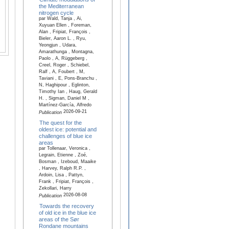
the Mediterranean
nitrogen cycle
par Wald, Tanja , Ai,
Xuyuan Ellen , Foreman,
Alan , Fripiat, François ,
Bieler, Aaron L. , Ryu,
Yeongjun , Udara,
Amarathunga , Montagna,
Paolo , A, Rüggeberg ,
Creel, Roger , Schiebel,
Ralf , A, Foubert , M,
Taviani , E, Pons-Branchu ,
N, Haghipour , Eglinton,
Timothy Ian , Haug, Gerald
H. , Sigman, Daniel M ,
Martínez-García, Alfredo
2026-09-21
Publication
The quest for the
oldest ice: potential and
challenges of blue ice
areas
par Tollenaar, Veronica ,
Legrain, Etienne , Zoé,
Bosman , Izeboud, Maaike
, Harvey, Ralph R.P. ,
Ardoin, Lisa , Pattyn,
Frank , Fripiat, François ,
Zekollari, Harry
2026-08-08
Publication
Towards the recovery
of old ice in the blue ice
areas of the Sør
Rondane mountains