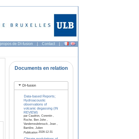
propos de DI-fusion
|
Contact
|
Documents en relation
DI-fusion
Data-based Reports;
Hydroacoustic
observations of
volcanic degassing (IN
REVIEW)
par Caudron, Corentin ,
Roche, Ben John ,
Vandemeulebrouck, Jean ,
Barrière, Julien
2026-12-31
Publication
Climate modulations of