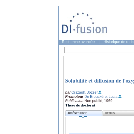
Recherche avancée
|
Historique de rec
Solubilité et diffusion de l'o
par
Orszagh, Jozsef
Promoteur
De Brouckère, Lucia
Publication
Non publié, 1969
Thèse de doctorat
ACCÈS EN LIGNE
DÉTAILS