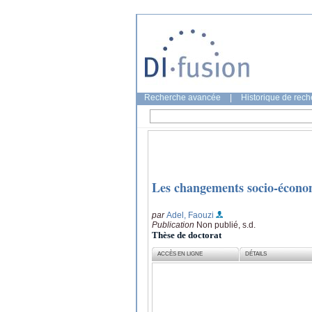
Recherche avancée
|
Historique de rec
Les changements socio-économ
par
Adel, Faouzi
Publication
Non publié, s.d.
Thèse de doctorat
ACCÈS EN LIGNE
DÉTAILS