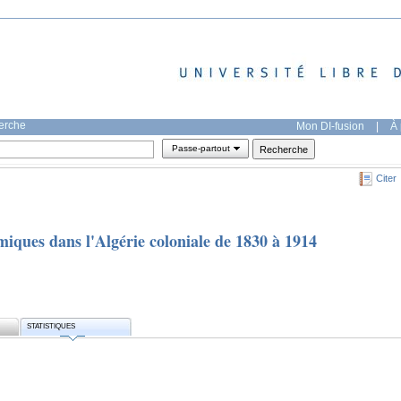
herche
Mon DI-fusion
|
À 
Passe-partout
Citer
iques dans l'Algérie coloniale de 1830 à 1914
STATISTIQUES