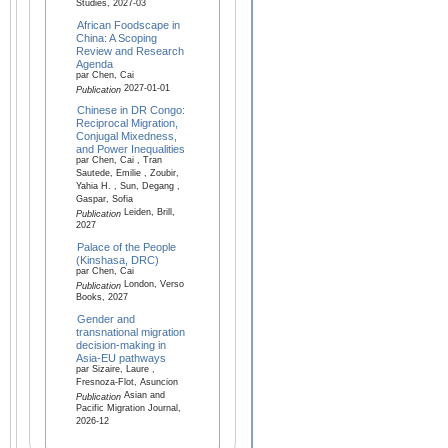
Studies, 2027-03
African Foodscape in
China: A Scoping
Review and Research
Agenda
par Chen, Cai
2027-01-01
Publication
Chinese in DR Congo:
Reciprocal Migration,
Conjugal Mixedness,
and Power Inequalities
par Chen, Cai , Tran
Sautede, Emilie , Zoubir,
Yahia H. , Sun, Degang ,
Gaspar, Sofia
Leiden, Brill,
Publication
2027
Palace of the People
(Kinshasa, DRC)
par Chen, Cai
London, Verso
Publication
Books, 2027
Gender and
transnational migration
decision-making in
Asia-EU pathways
par Sizaire, Laure ,
Fresnoza-Flot, Asuncion
Asian and
Publication
Pacific Migration Journal,
2026-12