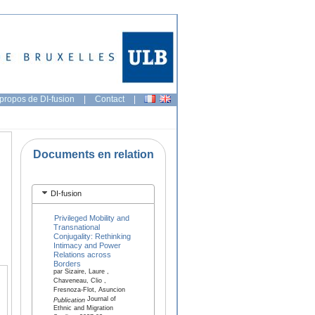
propos de DI-fusion
|
Contact
|
Documents en relation
DI-fusion
Privileged Mobility and
Transnational
Conjugality: Rethinking
Intimacy and Power
Relations across
Borders
par Sizaire, Laure ,
Chaveneau, Clio ,
Fresnoza-Flot, Asuncion
Journal of
Publication
Ethnic and Migration