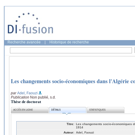
Recherche avancée
|
Historique de recherche
Les changements socio-économiques dans l'Algérie co
par
Adel, Faouzi
Publication
Non publié, s.d.
Thèse de doctorat
ACCÈS EN LIGNE
DÉTAILS
STATISTIQUES
Titre:
Les changements socio-économiques dan
1914
Auteur:
Adel, Faouzi