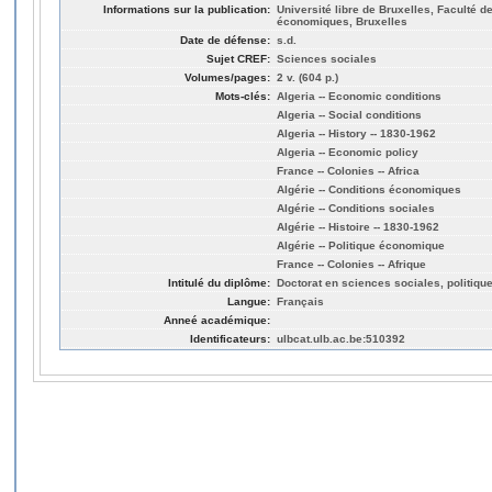
Informations sur la publication:
Université libre de Bruxelles, Faculté d
économiques, Bruxelles
Date de défense:
s.d.
Sujet CREF:
Sciences sociales
Volumes/pages:
2 v. (604 p.)
Mots-clés:
Algeria -- Economic conditions
Algeria -- Social conditions
Algeria -- History -- 1830-1962
Algeria -- Economic policy
France -- Colonies -- Africa
Algérie -- Conditions économiques
Algérie -- Conditions sociales
Algérie -- Histoire -- 1830-1962
Algérie -- Politique économique
France -- Colonies -- Afrique
Intitulé du diplôme:
Doctorat en sciences sociales, politiq
Langue:
Français
Anneé académique:
Identificateurs:
ulbcat.ulb.ac.be:510392