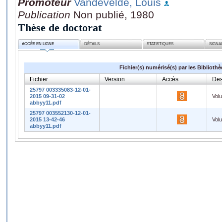
Promoteur
Vandevelde, Louis
Publication
Non publié, 1980
Thèse de doctorat
ACCÈS EN LIGNE
DÉTAILS
STATISTIQUES
SIGNA
Fichier(s) numérisé(s) par les Biblioth
Fichier
Version
Accès
Des
25797 003335083-12-01-
2015 09-31-02
Vol
abbyy11.pdf
25797 003552130-12-01-
2015 13-42-46
Vol
abbyy11.pdf