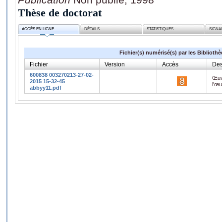
Thèse de doctorat
ACCÈS EN LIGNE
DÉTAILS
STATISTIQUES
SIGNA
Fichier(s) numérisé(s) par les Biblioth
Fichier
Version
Accès
Des
600838 003270213-27-02-
Œuv
2015 15-32-45
l'œ
abbyy11.pdf