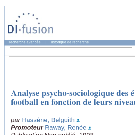
Recherche avancée
|
Historique de recherche
Analyse psycho-sociologique des é
football en fonction de leurs nive
par
Hassène, Belguith
Promoteur
Raway, Renée
Publication
Non publié, 1998