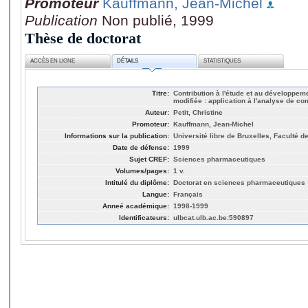
Promoteur
Kauffmann, Jean-Michel
Publication
Non publié, 1999
Thèse de doctorat
ACCÈS EN LIGNE
DÉTAILS
STATISTIQUES
Titre:
Contribution à l'étude et au développem
modifiée : application à l'analyse de c
Auteur:
Petit, Christine
Promoteur:
Kauffmann, Jean-Michel
Informations sur la publication:
Université libre de Bruxelles, Faculté 
Date de défense:
1999
Sujet CREF:
Sciences pharmaceutiques
Volumes/pages:
1 v.
Intitulé du diplôme:
Doctorat en sciences pharmaceutiques
Langue:
Français
Anneé académique:
1998-1999
Identificateurs:
ulbcat.ulb.ac.be:590897