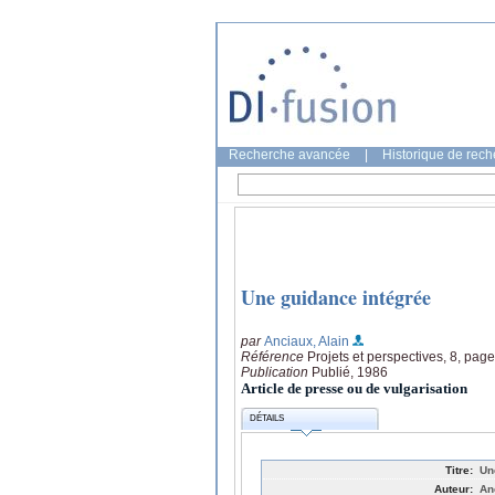
Recherche avancée
|
Historique de rec
Une guidance intégrée
par
Anciaux, Alain
Référence
Projets et perspectives, 8, pag
Publication
Publié, 1986
Article de presse ou de vulgarisation
DÉTAILS
Titre:
Un
Auteur:
An