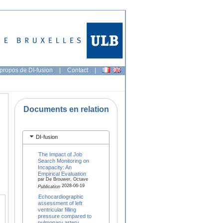
propos de DI-fusion
|
Contact
|
Documents en relation
DI-fusion
The Impact of Job
Search Monitoring on
Incapacity: An
Empirical Evaluation
par De Brouwer, Octave
2028-06-19
Publication
Echocardiographic
assessment of left
ventricular filling
pressure compared to
pulmonary artery