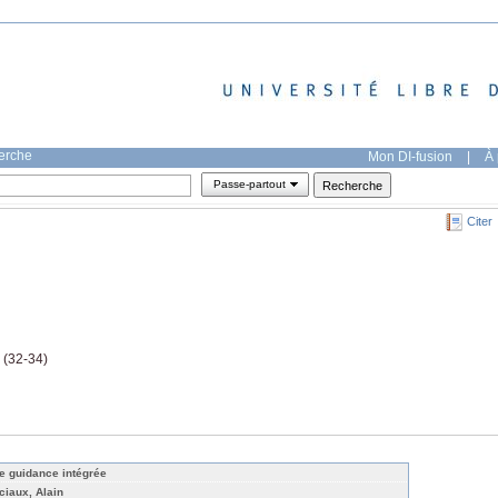
herche
Mon DI-fusion
|
À 
Passe-partout
Citer
e (32-34)
e guidance intégrée
ciaux, Alain