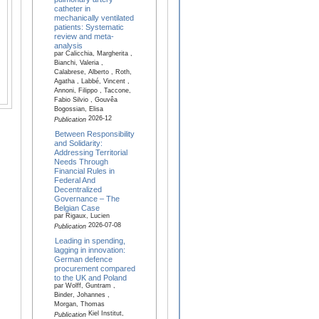
catheter in
mechanically ventilated
patients: Systematic
review and meta-
analysis
par Calicchia, Margherita ,
Bianchi, Valeria ,
Calabrese, Alberto , Roth,
Agatha , Labbé, Vincent ,
Annoni, Filippo , Taccone,
Fabio Silvio , Gouvêa
Bogossian, Elisa
2026-12
Publication
Between Responsibility
and Solidarity:
Addressing Territorial
Needs Through
Financial Rules in
Federal And
Decentralized
Governance – The
Belgian Case
par Rigaux, Lucien
2026-07-08
Publication
Leading in spending,
lagging in innovation:
German defence
procurement compared
to the UK and Poland
par Wolff, Guntram ,
Binder, Johannes ,
Morgan, Thomas
Kiel Institut,
Publication