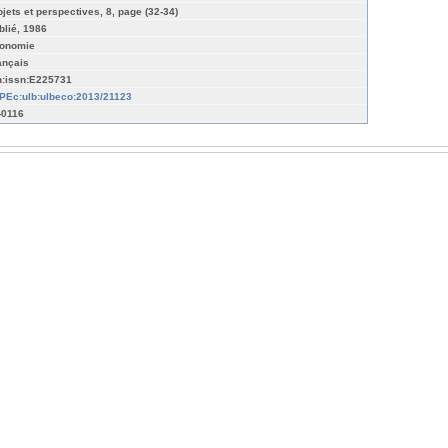
ojets et perspectives, 8, page (32-34)
blié, 1986
onomie
ançais
n:issn:E225731
PEc:ulb:ulbeco:2013/21123
-0116