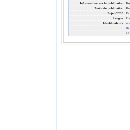
Informations sur la publication:
Pr
Statut de publication:
Pu
Sujet CREF:
Ec
Langue:
Fr
Identificateurs:
ur
Re
aa