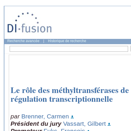
Recherche avancée
|
Historique de recherche
Le rôle des méthyltransférases de
régulation transcriptionnelle
par
Brenner, Carmen
Président du jury
Vassart, Gilbert
Promoteur
Fuks, François