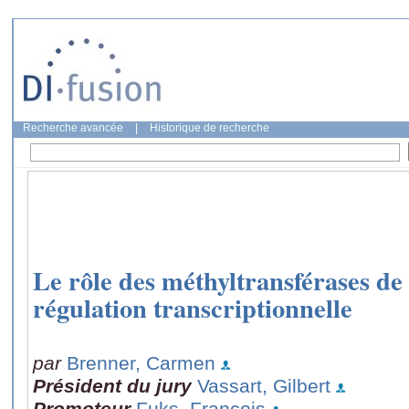
Recherche avancée
|
Historique de recherche
Le rôle des méthyltransférases de
régulation transcriptionnelle
par
Brenner, Carmen
Président du jury
Vassart, Gilbert
Promoteur
Fuks, François