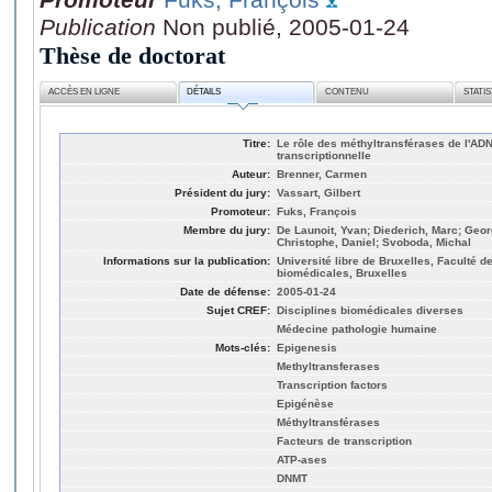
Publication
Non publié, 2005-01-24
Thèse de doctorat
ACCÈS EN LIGNE
DÉTAILS
CONTENU
STATI
Titre:
Le rôle des méthyltransférases de l'ADN
transcriptionnelle
Auteur:
Brenner, Carmen
Président du jury:
Vassart, Gilbert
Promoteur:
Fuks, François
Membre du jury:
De Launoit, Yvan; Diederich, Marc; Geor
Christophe, Daniel; Svoboda, Michal
Informations sur la publication:
Université libre de Bruxelles, Faculté 
biomédicales, Bruxelles
Date de défense:
2005-01-24
Sujet CREF:
Disciplines biomédicales diverses
Médecine pathologie humaine
Mots-clés:
Epigenesis
Methyltransferases
Transcription factors
Epigénèse
Méthyltransférases
Facteurs de transcription
ATP-ases
DNMT