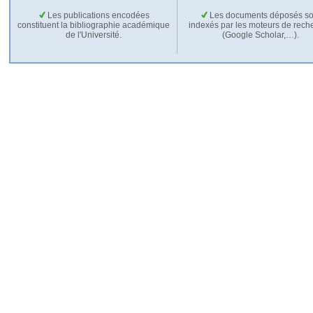
Les publications encodées
Les documents déposés so
constituent la bibliographie académique
indexés par les moteurs de rech
de l'Université.
(Google Scholar,…).