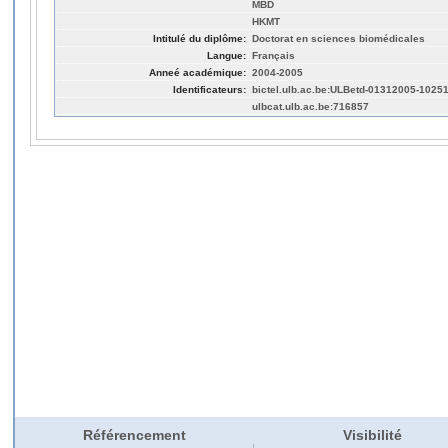
MBD
HKMT
Intitulé du diplôme:
Doctorat en sciences biomédicales
Langue:
Français
Anneé académique:
2004-2005
Identificateurs:
bictel.ulb.ac.be:ULBetd-01312005-1025
ulbcat.ulb.ac.be:716857
Référencement
Visibilité