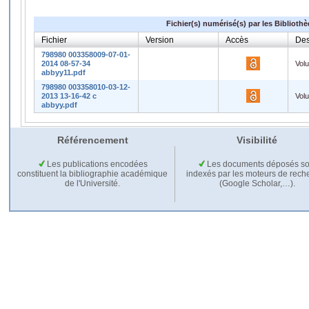
Fichier(s) numérisé(s) par les Biblioth
Fichier
Version
Accès
Des
798980 003358009-07-01-
2014 08-57-34
Vol
abbyy11.pdf
798980 003358010-03-12-
2013 13-16-42 c
Vol
abbyy.pdf
Référencement
Visibilité
Les publications encodées
Les documents déposés so
constituent la bibliographie académique
indexés par les moteurs de rech
de l'Université.
(Google Scholar,…).