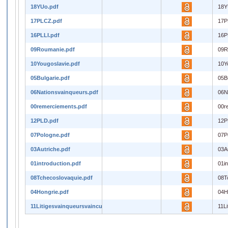
18YUo.pdf
18Y
17PLCZ.pdf
17P
16PLLI.pdf
16P
09Roumanie.pdf
09R
10Yougoslavie.pdf
10Y
05Bulgarie.pdf
05B
06Nationsvainqueurs.pdf
06N
00remerciements.pdf
00r
12PLD.pdf
12P
07Pologne.pdf
07P
03Autriche.pdf
03A
01introduction.pdf
01in
08Tchecoslovaquie.pdf
08T
04Hongrie.pdf
04H
11Litigesvainqueursvaincus.pdf
11L