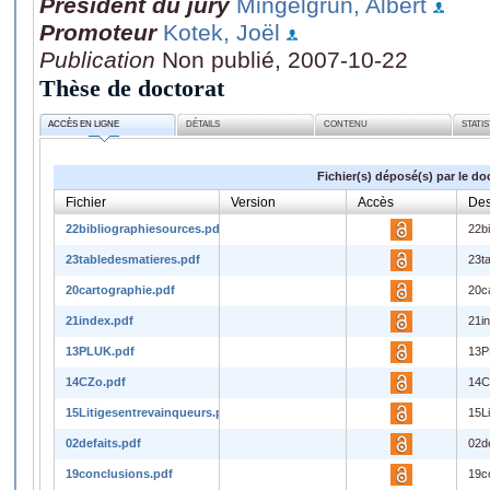
Président du jury
Mingelgrun, Albert
Promoteur
Kotek, Joël
Publication
Non publié, 2007-10-22
Thèse de doctorat
ACCÈS EN LIGNE
DÉTAILS
CONTENU
STATI
Fichier(s) déposé(s) par le do
Fichier
Version
Accès
Des
22bibliographiesources.pdf
22b
23tabledesmatieres.pdf
23t
20cartographie.pdf
20c
21index.pdf
21i
13PLUK.pdf
13P
14CZo.pdf
14C
15Litigesentrevainqueurs.pdf
15L
02defaits.pdf
02de
19conclusions.pdf
19c