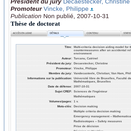
Président du jury
Decaestecker, Christine
Promoteur
Vincke, Philippe
Publication
Non publié, 2007-10-31
Thèse de doctorat
ACCÈS EN LIGNE
DÉTAILS
CONTENU
STATI
Titre:
Multi-criteria decision aiding model for t
countermeasures after an accidental rel
environment
Auteur:
Turcanu, Catrinel
Président du jury:
Decaestecker, Christine
Promoteur:
Vincke, Philippe
Membre du jury:
Vandecasteele, Christian; Van Ham, Phi
Informations sur la publication:
Université libre de Bruxelles, Faculté 
Mathématiques, Bruxelles
Date de défense:
2007-10-31
Sujet CREF:
Sciences de l'ingénieur
Mathématiques
Volumes/pages:
1 v.
Mots-clés:
Decision making
Multiple criteria decision making
Emergency management -- Mathematica
Radioisotopes -- Safety measures
Prise de décision