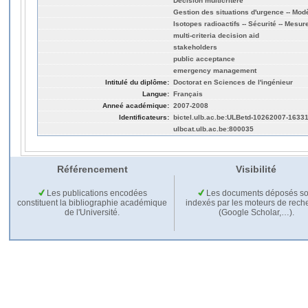
Décision multicritère
Gestion des situations d'urgence -- Mo
Isotopes radioactifs -- Sécurité -- Mesur
multi-criteria decision aid
stakeholders
public acceptance
emergency management
Intitulé du diplôme:
Doctorat en Sciences de l'ingénieur
Langue:
Français
Anneé académique:
2007-2008
Identificateurs:
bictel.ulb.ac.be:ULBetd-10262007-1633
ulbcat.ulb.ac.be:800035
Référencement
Visibilité
Les publications encodées
Les documents déposés so
constituent la bibliographie académique
indexés par les moteurs de rech
de l'Université.
(Google Scholar,…).