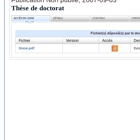
Thèse de doctorat
ACCÈS EN LIGNE
DÉTAILS
CONTENU
STATI
Fichier(s) déposé(s) par le do
Fichier
Version
Accès
Des
these.pdf
the