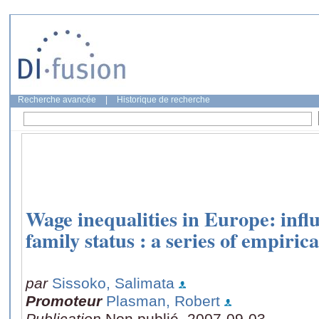
Recherche avancée
|
Historique de recherche
Wage inequalities in Europe: infl
family status : a series of empirica
par
Sissoko, Salimata
Promoteur
Plasman, Robert
Publication
Non publié, 2007-09-03