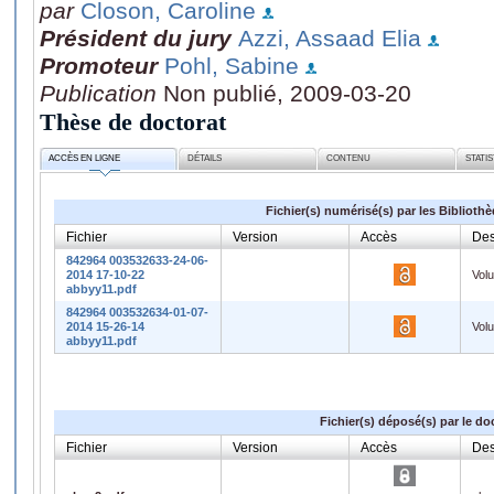
par
Closon, Caroline
Président du jury
Azzi, Assaad Elia
Promoteur
Pohl, Sabine
Publication
Non publié, 2009-03-20
Thèse de doctorat
ACCÈS EN LIGNE
DÉTAILS
CONTENU
STATI
Fichier(s) numérisé(s) par les Biblioth
Fichier
Version
Accès
Des
842964 003532633-24-06-
2014 17-10-22
Vol
abbyy11.pdf
842964 003532634-01-07-
2014 15-26-14
Vol
abbyy11.pdf
Fichier(s) déposé(s) par le do
Fichier
Version
Accès
Des