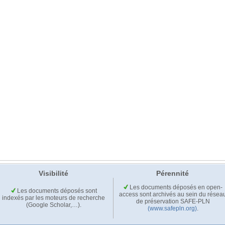
Visibilité
Pérennité
Les documents déposés en open-
Les documents déposés sont
access sont archivés au sein du résea
indexés par les moteurs de recherche
de préservation SAFE-PLN
(Google Scholar,…).
(www.safepln.org)
.