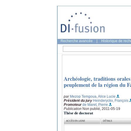
Recherche avancée
|
Historique de rec
Archéologie, traditions orale
peuplement de la région du Fa
par
Mezop Temgoua, Alice Lucie
Président du jury
Heinderyckx, François
Promoteur
de Maret, Pierre
Publication
Non publié, 2011-05-19
Thèse de doctorat
ACCÈS EN LIGNE
DÉTAILS