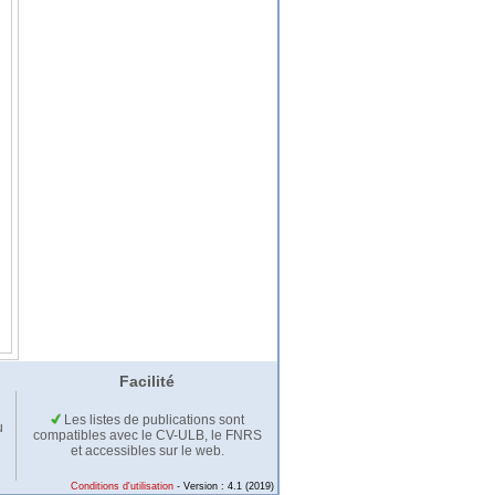
Facilité
Les listes de publications sont
u
compatibles avec le CV-ULB, le FNRS
et accessibles sur le web.
Conditions d'utilisation
- Version : 4.1 (2019)