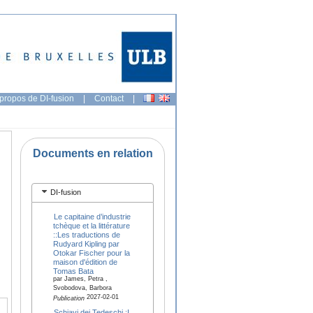
propos de DI-fusion
|
Contact
|
Documents en relation
DI-fusion
Le capitaine d’industrie
tchèque et la littérature
::Les traductions de
Rudyard Kipling par
Otokar Fischer pour la
maison d'édition de
Tomas Bata
par James, Petra ,
Svobodova, Barbora
2027-02-01
Publication
Schiavi dei Tedeschi.:I