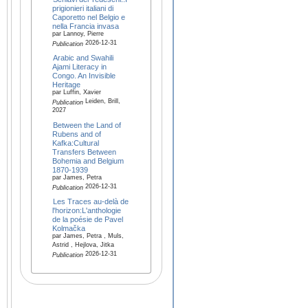
prigionieri italiani di
Caporetto nel Belgio e
nella Francia invasa
par Lannoy, Pierre
2026-12-31
Publication
Arabic and Swahili
Ajami Literacy in
Congo. An Invisible
Heritage
par Luffin, Xavier
Leiden, Brill,
Publication
2027
Between the Land of
Rubens and of
Kafka:Cultural
Transfers Between
Bohemia and Belgium
1870-1939
par James, Petra
2026-12-31
Publication
Les Traces au-delà de
l'horizon:L'anthologie
de la poésie de Pavel
Kolmačka
par James, Petra , Muls,
Astrid , Hejlova, Jitka
2026-12-31
Publication