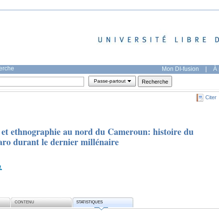
herche
Mon DI-fusion
|
À 
Passe-partout
Citer
s et ethnographie au nord du Cameroun: histoire du
ro durant le dernier millénaire
CONTENU
STATISTIQUES