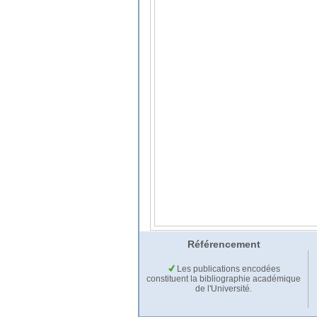
Référencement
Les publications encodées
constituent la bibliographie académique
de l'Université.