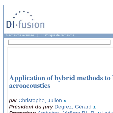
Recherche avancée
|
Historique de recherche
Application of hybrid methods to
aeroacoustics
par
Christophe, Julien
Président du jury
Degrez, Gérard
Promoteur
Anthoine, Jérôme P.L.R.
;Ledu