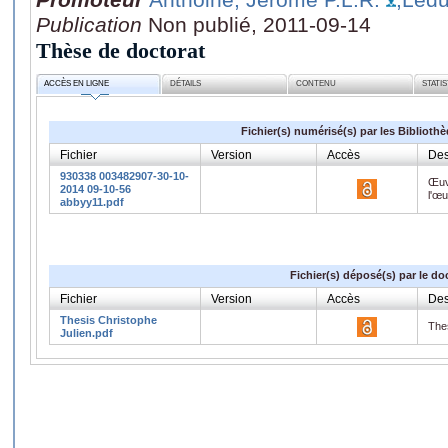
Publication
Non publié, 2011-09-14
Thèse de doctorat
ACCÈS EN LIGNE
DÉTAILS
CONTENU
STATI
Fichier(s) numérisé(s) par les Biblioth
Fichier
Version
Accès
Des
930338 003482907-30-10-
Œuv
2014 09-10-56
l'œ
abbyy11.pdf
Fichier(s) déposé(s) par le do
Fichier
Version
Accès
Des
Thesis Christophe
Thes
Julien.pdf