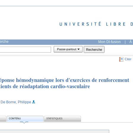
herche
Mon DI-fusion
|
À 
Passe-partout
Citer
 réponse hémodynamique lors d'exercices de renforcement
tients de réadaptation cardio-vasculaire
 De Borne, Philippe
CONTENU
STATISTIQUES