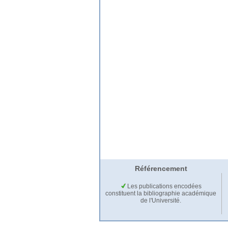
Référencement
Les publications encodées
constituent la bibliographie académique
de l'Université.