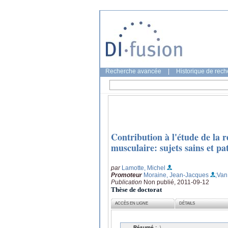
Recherche avancée
|
Historique de rec
Contribution à l'étude de la
musculaire: sujets sains et pa
par
Lamotte, Michel
Promoteur
Moraine, Jean-Jacques
;Van
Publication
Non publié, 2011-09-12
Thèse de doctorat
ACCÈS EN LIGNE
DÉTAILS
Résumé :
\