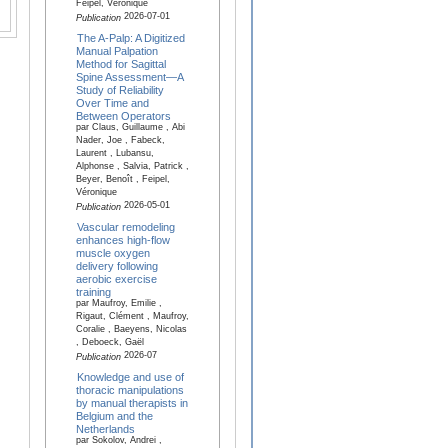
Feipel, Véronique
2026-07-01
Publication
The A-Palp: A Digitized
Manual Palpation
Method for Sagittal
Spine Assessment—A
Study of Reliability
Over Time and
Between Operators
par Claus, Guillaume , Abi
Nader, Joe , Fabeck,
Laurent , Lubansu,
Alphonse , Salvia, Patrick ,
Beyer, Benoît , Feipel,
Véronique
2026-05-01
Publication
Vascular remodeling
enhances high-flow
muscle oxygen
delivery following
aerobic exercise
training
par Maufroy, Emilie ,
Rigaut, Clément , Maufroy,
Coralie , Baeyens, Nicolas
, Deboeck, Gaël
2026-07
Publication
Knowledge and use of
thoracic manipulations
by manual therapists in
Belgium and the
Netherlands
par Sokolov, Andrei ,