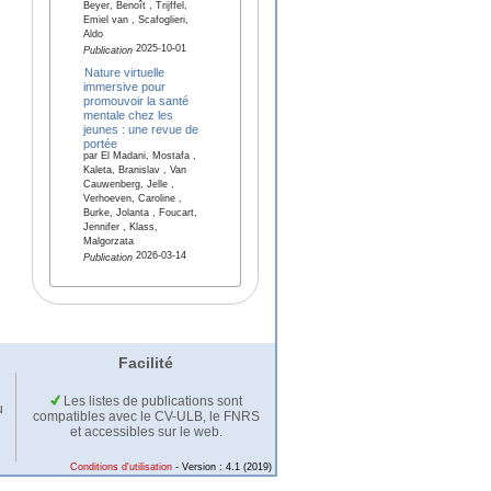
Beyer, Benoît , Trijffel,
Emiel van , Scafoglieri,
Aldo
2025-10-01
Publication
Nature virtuelle
immersive pour
promouvoir la santé
mentale chez les
jeunes : une revue de
portée
par El Madani, Mostafa ,
Kaleta, Branislav , Van
Cauwenberg, Jelle ,
Verhoeven, Caroline ,
Burke, Jolanta , Foucart,
Jennifer , Klass,
Malgorzata
2026-03-14
Publication
Facilité
Les listes de publications sont
u
compatibles avec le CV-ULB, le FNRS
et accessibles sur le web.
Conditions d'utilisation
- Version : 4.1 (2019)