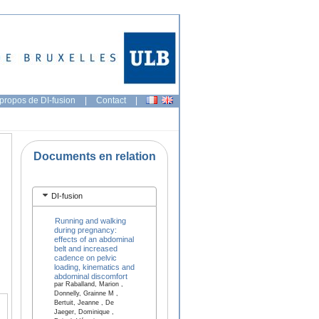
propos de DI-fusion
|
Contact
|
Documents en relation
DI-fusion
Running and walking
during pregnancy:
effects of an abdominal
belt and increased
cadence on pelvic
loading, kinematics and
abdominal discomfort
par Raballand, Marion ,
Donnelly, Grainne M ,
Bertuit, Jeanne , De
Jaeger, Dominique ,