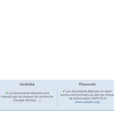
Visibilité
Pérennité
Les documents déposés en open-
Les documents déposés sont
access sont archivés au sein du résea
indexés par les moteurs de recherche
de préservation SAFE-PLN
(Google Scholar,…).
(www.safepln.org)
.