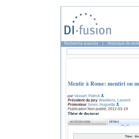
Recherche avancée
|
Historique de rec
Mentir à Rome: mentiri ou me
par
Vassart, Patrick
Président du jury
Waelkens, Laurent
Promoteur
Jones, Huguette
Publication
Non publié, 2012-03-19
Thèse de doctorat
ACCÈS EN LIGNE
DÉTAILS
Titre:
Me