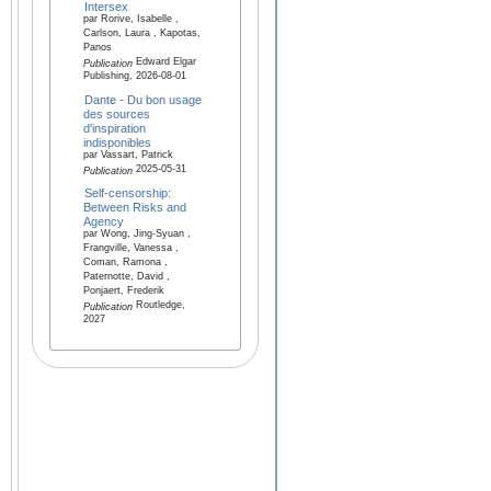
Intersex
par Rorive, Isabelle ,
Carlson, Laura , Kapotas,
Panos
Edward Elgar
Publication
Publishing, 2026-08-01
Dante - Du bon usage
des sources
d'inspiration
indisponibles
par Vassart, Patrick
2025-05-31
Publication
Self-censorship:
Between Risks and
Agency
par Wong, Jing-Syuan ,
Frangville, Vanessa ,
Coman, Ramona ,
Paternotte, David ,
Ponjaert, Frederik
Routledge,
Publication
2027