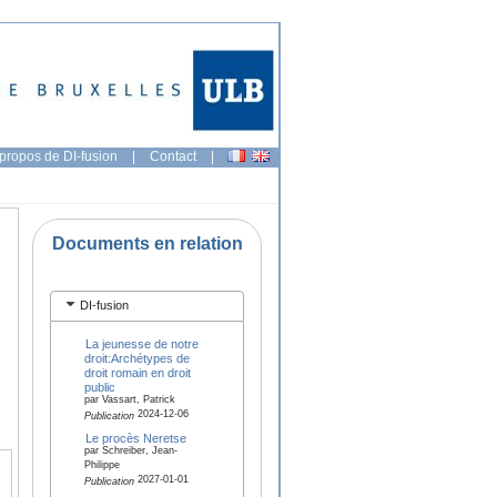
propos de DI-fusion
|
Contact
|
Documents en relation
DI-fusion
La jeunesse de notre
droit:Archétypes de
droit romain en droit
public
par Vassart, Patrick
2024-12-06
Publication
Le procès Neretse
par Schreiber, Jean-
Philippe
2027-01-01
Publication