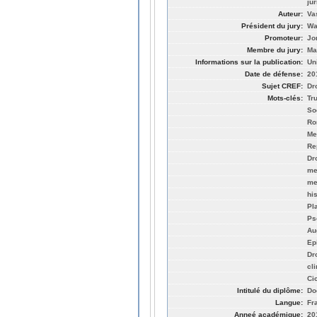
ju
Auteur:
Va
Président du jury:
Wa
Promoteur:
Jo
Membre du jury:
Ma
Informations sur la publication:
Un
Date de défense:
20
Sujet CREF:
Dro
Mots-clés:
Tr
So
Ro
Me
Re
Dro
me
me
hi
Pl
Ps
Au
Ep
Dr
cl
Ci
Intitulé du diplôme:
Do
Langue:
Fr
Anneé académique:
20