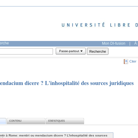
herche
Mon DI-fusion
|
À 
Passe-partout
Citer
ndacium dicere ? L'inhospitalité des sources juridiques
CONTENU
STATISTIQUES
ntir à Rome: mentiri ou mendacium dicere ? L'inhospitalité des sources