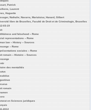
ridiques
ssart, Patrick
elkens, Laurent
nes, Huguette
ssager, Nathalie; Navarra, Marialuisa; Hanard, Gilbert
iversité libre de Bruxelles, Faculté de Droit et de Criminologie, Bruxelles
12-03-19
it
uthfulness and falsehood -- Rome
cial representations -- Rome
man law -- History -- Sources
nsonge -- Rome
présentations sociales -- Rome
it romain -- Histoire -- Sources
nsonge
ntir
stoire des mentalités
autus
eudolus
gustinus
icurus
oit romain
inamen
cero
ctorat en Sciences juridiques
ançais
11-2012